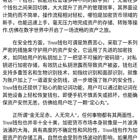
有这一个钱包，就能轻松管理多种不同的数字资产，无需在多
个钱包之间来回切换，大大提升了资产的管理效率，其界面设
计简约而不简单，操作流程相对轻松，哪怕是加密货币领域的
新手，也能迅速上手，毫无压力地完成资产的存储、转账等操
作,仿佛在数字世界中开启了一场流畅的资产之旅。
在安全性方面，Trust钱包可谓是煞费苦心，采取了一系列
严密的措施来守护用户的资产安全，它运用了先进的加密技
术，如同给用户的私钥加上了一把坚不可摧的“密码锁”，对私
钥进行加密存储，有效防止私钥泄露而导致资产被盗，钱包还
支持多重签名和生物识别技术，如指纹识别和面部识别，就像
为账户加上了一道道安全防线，进一步增强了账户的安全性，
Trust钱包还提供了贴心的助记词功能，用户可以通过助记词在
其他设备上轻松恢复钱包，即便手机不慎丢失或损坏，也能确
保资产安然无恙，仿佛给用户吃了一颗“定心丸”。
正所谓“金无足赤，人无完人”，任何事物都有其两面性，
Trust钱包也并非十全十美，加密货币市场本身就像是一片波涛
汹涌的大海，具有高度的不确定性和风险性，Trust钱包作为加
密资产的存储工具，自然也会受到市场波动的影响，如果用户