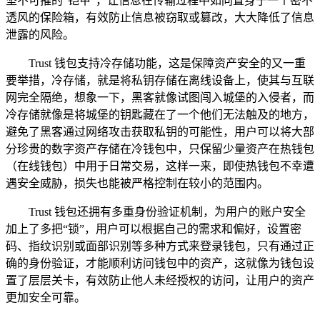
坚不可摧的“铠甲”，让信息在传输过程中如同置身于一个密不
透风的保险箱，有效防止信息被窃取或篡改，大大降低了信息
泄露的风险。
Trust 钱包支持冷存储功能，这是保障资产安全的又一重
要举措，冷存储，就是将私钥存储在离线设备上，使其与互联
网完全隔绝，想象一下，黑客就像试图闯入城堡的入侵者，而
冷存储就像是将城堡的钥匙藏在了一个他们无法触及的地方，
避免了黑客通过网络攻击获取私钥的可能性，用户可以将大部
分珍贵的数字资产存储在冷钱包中，只保留少量资产在热钱包
（在线钱包）中用于日常交易，这样一来，即使热钱包不幸遭
遇安全威胁，损失也能被严格控制在较小的范围内。
Trust 钱包还拥有多重身份验证机制，为用户的账户安全
加上了多把“锁”，用户可以根据自己的需求和偏好，设置密
码、指纹识别或面部识别等多种方式来登录钱包，只有通过正
确的身份验证，才能顺利访问钱包中的资产，这就像为钱包设
置了层层关卡，有效防止他人未经授权的访问，让用户的资产
更加安全可靠。