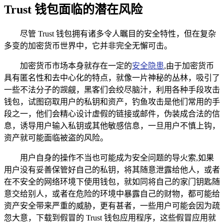
Trust 钱包面临的潜在风险
尽管 Trust 钱包拥有诸多令人瞩目的安全特性，但在复杂
多变的加密货币世界中，它并非完全无懈可击。
加密货币市场本身就存在一定的
安全隐患
,由于加密货币
具有匿名性和去中心化的特点，就像一片神秘的丛林，吸引了
一些不法分子的觊觎，黑客们会绞尽脑汁，利用各种手段攻击
钱包，试图窃取用户的私钥和资产，钓鱼攻击是他们常用的手
段之一，他们会精心设计虚假的链接或邮件，伪装成合法的信
息，诱导用户输入私钥或其他敏感信息，一旦用户不慎上钩，
资产就可能面临被盗的风险。
用户自身的操作不当也可能成为安全问题的导火索,如果
用户没有妥善保管好自己的私钥，将其随意泄露给他人，或者
在不安全的网络环境下使用钱包，就如同将自己的家门钥匙随
意交给别人，或者在危险的环境中暴露自己的财物，都可能给
资产安全带来严重的威胁，更有甚者，一些用户可能会因为疏
忽大意，下载到假冒的 Trust 钱包应用程序，这些假冒应用就