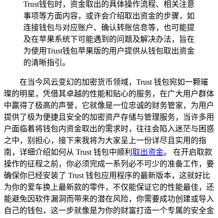
Trust钱包时，资金取出的具体操作流程、相关注意
事项等方面内容，或许会介绍取出资金的步骤，如
连接钱包与对应账户、确认转账信息等，也可能提
及在苹果系统下可能遇到的问题及解决办法，旨在
为使用Trust钱包苹果版的用户提供从钱包取出资金
的清晰指引。
在当今风云变幻的加密货币领域，Trust 钱包宛如一颗璀
璨的明星，凭借其卓越的性能和贴心的服务，在广大用户群体
中赢得了极高的声誉，它就像是一位忠诚的财务管家，为用户
提供了极为便捷且安全的加密资产存储与管理服务，当许多用
户面临着将钱包内资金取出的需求时，往往会陷入迷茫与困惑
之中，别担心，接下来我将为大家呈上一份详尽且实用的指
南，详细介绍如何从 Trust 钱包中顺利
取出资金
。 在开启取款
操作的征程之前，你必须完成一系列必不可少的准备工作，要
确保你已经安装了 Trust 钱包应用程序的最新版本，这就好比
为你的爱车换上最新款的零件，不仅能保证它的性能最佳，还
能避免因软件漏洞而带来的潜在风险，你需要成功创建或导入
自己的钱包，这一步就像是为你的财富打造一个专属的安全金