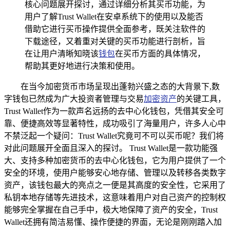
核心问题展开探讨，通过详细分析其买币功能，为
用户了解Trust Wallet在安卓系统下的使用以及能否
借助它进行买币操作提供全面参考，既关注软件的
下载途径，又着重对关键的买币功能进行剖析，旨
在让用户清晰知晓该
钱包
在买币方面的具体情况，
帮助其更好地进行决策和使用。
在当今加密货币市场呈现出蓬勃兴盛之态的大背景下,数
字钱包已然成为广大投资者管理与交易
加密资产
的关键工具，
Trust Wallet作为一款声名远扬的去中心化钱包，凭借其安全可
靠、便捷高效等显著特性，成功吸引了海量用户，许多人心中
不禁泛起一个疑问：Trust Wallet究竟可不可以买币呢？我们将
对此问题展开全面且深入的探讨。 Trust Wallet是一款功能强
大、支持多种加密货币的去中心化钱包，它为用户提供了一个
安全的环境，使用户能够安心地存储、管理以及转移各类数字
资产，该钱包最大的亮点之一便是其高度的安全性，它采用了
私钥本地存储等先进技术，这意味着用户对自己资产的控制权
能够完全掌握在自己手中，极大地保障了资产的安全，Trust
Wallet还拥有简洁易懂、操作便捷的界面，无论是刚刚踏入加