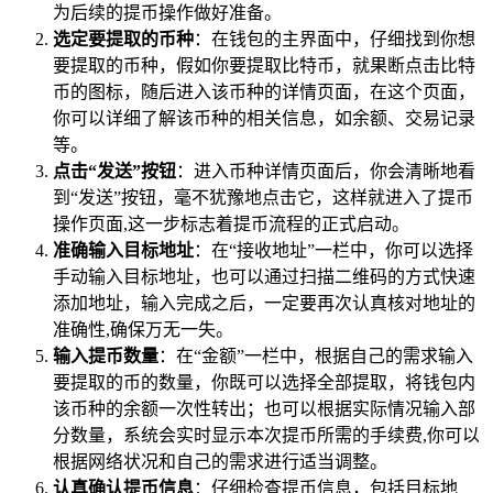
为后续的提币操作做好准备。
选定要提取的币种
：在钱包的主界面中，仔细找到你想
要提取的币种，假如你要提取比特币，就果断点击比特
币的图标，随后进入该币种的详情页面，在这个页面，
你可以详细了解该币种的相关信息，如余额、交易记录
等。
点击“发送”按钮
：进入币种详情页面后，你会清晰地看
到“发送”按钮，毫不犹豫地点击它，这样就进入了提币
操作页面,这一步标志着提币流程的正式启动。
准确输入目标地址
：在“接收地址”一栏中，你可以选择
手动输入目标地址，也可以通过扫描二维码的方式快速
添加地址，输入完成之后，一定要再次认真核对地址的
准确性,确保万无一失。
输入提币数量
：在“金额”一栏中，根据自己的需求输入
要提取的币的数量，你既可以选择全部提取，将钱包内
该币种的余额一次性转出；也可以根据实际情况输入部
分数量，系统会实时显示本次提币所需的手续费,你可以
根据网络状况和自己的需求进行适当调整。
认真确认提币信息
：仔细检查提币信息，包括目标地