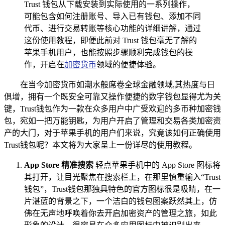
Trust 钱包从下载安装到实际使用的一系列操作，
可能包含如何注册账号、导入已有钱包、添加不同
代币、进行交易转账等核心功能的详细讲解，通过
这份使用教程，即便此前对 Trust 钱包毫无了解的
苹果手机用户，也能按照步骤顺利完成钱包的操
作，开启在
加密货币
领域的便捷体验。
在当今加密货币如潮水般席卷全球金融领域,其热度与日
俱增，拥有一个既安全可靠又操作便捷的数字钱包显得尤为关
键，Trust钱包作为一款在众多用户中广受欢迎的多币种加密钱
包，宛如一把万能钥匙，为用户开启了管理和交易各类加密资
产的大门，对于苹果手机的用户们来说，究竟该如何正确使用
Trust钱包呢？本文将为大家呈上一份详尽的使用教程。
App Store 精准搜索
轻点苹果手机中的 App Store 图标将
其打开，让目光聚焦在搜索栏上，在那里慎重输入“Trust
钱包”，Trust钱包那独具特色的官方图标很是吸睛，在一
片湛蓝的背景之下，一个洁白的钱包图案跃然其上，仿
佛在无声地呼唤着你去开启加密资产的管理之旅，如此