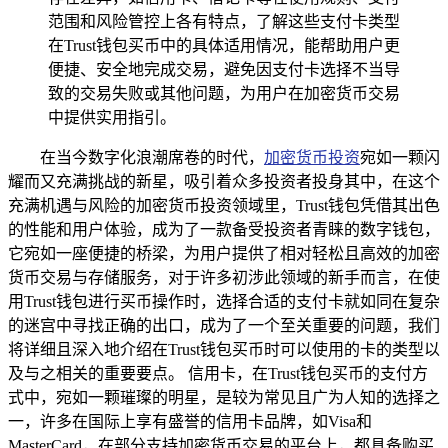
范围和风险管控上各有特点，了解这些支付卡类型
在Trust钱包买币中的具体适用情况，能帮助用户更
便捷、安全地完成交易，避免因支付卡选择不当导
致的交易失败或其他问题，为用户在加密货币交易
中提供实用指引。
在当今数字化浪潮席卷的时代，
加密货币投资
宛如一颗闪
耀而又充满挑战的新星，吸引着众多投资者投身其中，在这个
充满机遇与风险的加密货币投资领域里，Trust钱包凭借其出色
的性能和用户体验，成为了一款备受投资者青睐的数字钱包，
它宛如一座便捷的桥梁，为用户提供了相对轻松且高效的加密
货币交易与存储服务，对于许多初涉此领域的新手而言，在使
用Trust钱包进行买币操作时，选择合适的支付卡就如同在复杂
的迷宫中寻找正确的出口，成为了一个至关重要的问题，我们
将详细且深入地介绍在Trust钱包买币时可以使用的卡的类型以
及与之相关的重要要点。 信用卡，在Trust钱包买币的支付方
式中，宛如一颗璀璨的明星，是较为常见且广为人知的选择之
一，许多在国际上享有盛誉的信用卡品牌，如Visa和
MasterCard，在部分支持加密货币交易的平台上，都具备购买