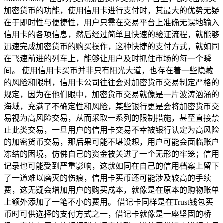
加密货币的功能，使用信用卡进行支付时，其最大的优势无疑
在于即时性与便捷性，用户只需在交易平台上准确无误地输入
信用卡的各项信息，然后经过简单且快速的验证流程，就能够
迅速完成加密货币的购买操作，这种快捷的支付方式，就如同
在飞速前进的列车上，能够让用户及时抓住市场的每一个瞬
间。 使用信用卡买币并非只有阳光大道，也存在着一些隐藏
的风险和限制，信用卡公司往往会对加密货币交易制定严格的
规定，因为在他们眼中，加密货币交易就像是一片波涛汹涌的
海域，充满了不确定性和风险，某些银行更是会将加密货币交
易视为高风险交易，从而采取一系列的限制措施，甚至直接禁
止此类交易，一旦用户的信用卡交易不幸被银行认定为高风险
的加密货币交易，那后果可能不堪设想，用户可能会面临账户
冻结的困境，仿佛自己的资金被关进了一个无形的牢笼；信用
记录也可能受到严重影响，这就如同在自己的信用档案上留下
了一道难以磨灭的伤痕，信用卡买币还可能涉及较高的手续
费，这无疑会增加用户的购买成本，就像是在原本的购物账单
上额外添加了一笔不小的费用。 借记卡同样是在Trust钱包买
币时可供选择的支付方式之一，借记卡就像是一座坚固的桥