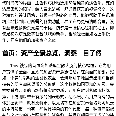
代时尚感的界面，主色调巧妙地选用简洁纯净的浅色系，宛如
清晨柔和的阳光，给人带来清新、舒适且惬意的视觉盛宴，这
种精妙的设计风格，就像一位贴心的向导，能够帮助用户迅速
精准地找到自己所需的各类功能，界面布局更是清晰合理，没
有丝毫过多繁杂元素的干扰，仿佛是一张精心绘制的地图，即
使是初次涉足数字钱包领域的新手，也能轻松自如地上手操
作，开启他们的加密资产之旅。
首页：资产全景总览，洞察一目了然
Trust 钱包的首页宛如整座金融大厦的核心枢纽，它为用
户提供了全面、直观的加密资产总览信息，在页面的顶部，宛
如一个实时跳动的金融仪表盘，会清晰明了地显示出用户当前
持有的所有加密货币的总价值，这个数值如同灵动的精灵，会
根据瞬息万变的市场行情实时更新，让用户时刻紧跟市场脉
搏，下方则以整齐有序的列表形式，精心展示着用户持有的具
体加密资产，既有比特币、以太坊等在加密货币领域叱咤风云
的主流货币，也有一些独具特色的其他代币，每一种资产都配
有与之对应的精美图标和清晰名称，并且详细显示了当前的持