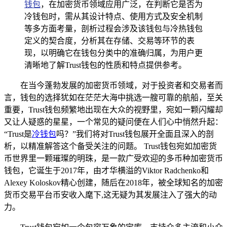
钱包
，在加密货币领域应用广泛，在判断它是否为
冷钱包时，需从其设计特点、使用方式及安全机制
等多方面考量，剖析过程会涉及该钱包与冷热钱包
定义的契合度，分析其在存储、交易等环节的表
现，以明确它在钱包分类中的准确归属，为用户更
清晰地了解Trust钱包的性质和特点提供参考。
在当今蓬勃发展的加密货币领域，对于投资者和交易者而
言，钱包的选择犹如在茫茫大海中挑选一艘可靠的航船，至关
重要，Trust钱包频繁地出现在大众的视野里，宛如一颗闪耀却
又让人疑惑的星星，一个常见的疑问便在人们心中悄然升起：
“Trust是
冷钱包
吗？”我们将对Trust钱包展开全面且深入的剖
析，以精准解答这个备受关注的问题。 Trust钱包宛如加密货
币世界里一颗璀璨的明珠，是一款广受欢迎的多币种加密货币
钱包，它诞生于2017年，由才华横溢的Viktor Radchenko和
Alexey Koloskov精心创建，随后在2018年，被全球知名的加密
货币交易平台币安收入麾下,这无疑为其发展注入了强大的动
力。