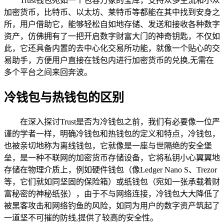
Trust钱包宛如一个包容万象的宝库，支持众多主流和小众
加密货币，比特币、以太坊、莱特币等都能在其中找到安身之
所，用户借助它，能够轻松自如地存储、发送和接收各种数字
资产，仿佛拥有了一把开启数字财富大门的神奇钥匙，不仅如
此，它还具备内置的去中心化交易所功能，就像一个贴心的交
易助手，方便用户直接在钱包内进行加密货币的兑换,无需在
多个平台之间来回奔波。
冷钱包与热钱包的区别
在深入探讨Trust是否为冷钱包之前，我们有必要像一位严
谨的学者一样，明确冷钱包和热钱包的定义和特点，冷钱包，
也被亲切地称为离线钱包，它就像是一座与世隔绝的安全堡
垒，是一种不联网的加密货币存储设备，它将私钥小心翼翼地
存储在物理介质上，例如硬件钱包（像Ledger Nano S、Trezor
等，它们就如同坚固的保险箱）或纸钱包（宛如一张承载着财
富秘密的神秘纸张），由于不与网络连接，冷钱包大大降低了
被黑客攻击和网络钓鱼的风险，如同为用户的数字资产筑起了
一道坚不可摧的防线,提供了较高的安全性。