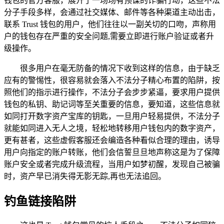
钱包的官方客服，展开了一场场有预谋的诈骗行动，这些不法
分子手段多样，会通过社交媒体、邮件等各种渠道主动出击，
联系 Trust 钱包的用户，他们往往以一副关切的口吻，声称用
户的钱包存在严重的安全问题,需要立即进行账户验证或者升
级操作。
很多用户在毫无防备的情况下收到这样的信息，由于缺乏
应有的警惕性，很容易就会落入不法分子精心布置的陷阱，按
照他们的指示进行操作，不法分子会步步紧逼，要求用户提供
钱包的私钥、助记词等至关重要的信息，要知道，这些信息就
如同打开数字资产宝库的钥匙，一旦用户轻易提供，不法分子
就能如同进入无人之境，轻松地转移用户钱包内的数字资产，
更有甚者，这些虚假客服还会编造各种看似合理的理由，诱导
用户向指定的账户转账，他们会信誓旦旦地声称这是为了保障
账户安全或者完成升级流程，当用户如梦初醒，发现自己被骗
时，资产早已消失得无影无踪,再也无法追回。
钓鱼链接陷阱