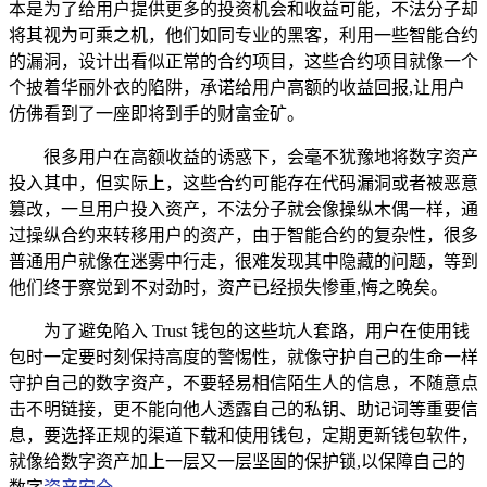
本是为了给用户提供更多的投资机会和收益可能，不法分子却
将其视为可乘之机，他们如同专业的黑客，利用一些智能合约
的漏洞，设计出看似正常的合约项目，这些合约项目就像一个
个披着华丽外衣的陷阱，承诺给用户高额的收益回报,让用户
仿佛看到了一座即将到手的财富金矿。
很多用户在高额收益的诱惑下，会毫不犹豫地将数字资产
投入其中，但实际上，这些合约可能存在代码漏洞或者被恶意
篡改，一旦用户投入资产，不法分子就会像操纵木偶一样，通
过操纵合约来转移用户的资产，由于智能合约的复杂性，很多
普通用户就像在迷雾中行走，很难发现其中隐藏的问题，等到
他们终于察觉到不对劲时，资产已经损失惨重,悔之晚矣。
为了避免陷入 Trust 钱包的这些坑人套路，用户在使用钱
包时一定要时刻保持高度的警惕性，就像守护自己的生命一样
守护自己的数字资产，不要轻易相信陌生人的信息，不随意点
击不明链接，更不能向他人透露自己的私钥、助记词等重要信
息，要选择正规的渠道下载和使用钱包，定期更新钱包软件，
就像给数字资产加上一层又一层坚固的保护锁,以保障自己的