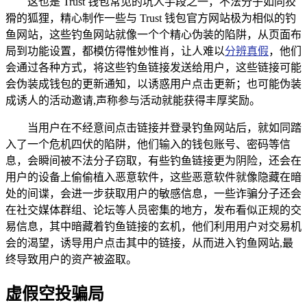
这也是 Trust 钱包常见的坑人手段之一，不法分子如同狡
猾的狐狸，精心制作一些与 Trust 钱包官方网站极为相似的钓
鱼网站，这些钓鱼网站就像一个个精心伪装的陷阱，从页面布
局到功能设置，都模仿得惟妙惟肖，让人难以
分辨真假
，他们
会通过各种方式，将这些钓鱼链接发送给用户，这些链接可能
会伪装成钱包的更新通知，以诱惑用户点击更新；也可能伪装
成诱人的活动邀请,声称参与活动就能获得丰厚奖励。
当用户在不经意间点击链接并登录钓鱼网站后，就如同踏
入了一个危机四伏的陷阱，他们输入的钱包账号、密码等信
息，会瞬间被不法分子窃取，有些钓鱼链接更为阴险，还会在
用户的设备上偷偷植入恶意软件，这些恶意软件就像隐藏在暗
处的间谍，会进一步获取用户的敏感信息，一些诈骗分子还会
在社交媒体群组、论坛等人员密集的地方，发布看似正规的交
易信息，其中暗藏着钓鱼链接的玄机，他们利用用户对交易机
会的渴望，诱导用户点击其中的链接，从而进入钓鱼网站,最
终导致用户的资产被盗取。
虚假空投骗局