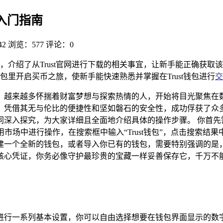
手入门指南
42
浏览：577
评论：0
指南，介绍了从Trust官网进行下载的相关事宜，让新手能正确获取
里开启买币之旅，使新手能快速熟悉并掌握在Trust钱包进行
交
，越来越多怀揣着财富梦想与探索热情的人，开始将目光聚焦在
产品，凭借其无与伦比的便捷性和坚如磐石的安全性，成功俘获了众
们一同深入探究，为大家详细且全面地介绍具体的操作步骤。 你首
的应用市场中进行操作，在搜索框中输入“Trust钱包”，点击搜
建一个全新的钱包，或者导入你已有的钱包，需要特别强调的是
核心凭证，你务必像守护最珍贵的宝藏一样妥善保存它，千万不能
需求进行一系列基本设置，你可以自由选择想要在钱包界面显示的