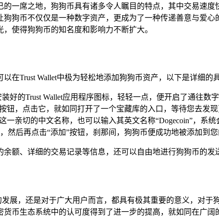
己的一席之地，狗狗币具有诸多令人瞩目的特点，其中交易速度
让狗狗币不仅仅是一种数字资产，更成为了一种传递善意与爱心
光，使得狗狗币的知名度和影响力不断扩大。
户可以在Trust Wallet中极为轻松地添加狗狗币资产，以下是详细
的Trust Wallet应用程序图标，轻轻一点，便开启了通往
”按钮，点击它，就如同打开了一个宝藏库的入口，等待您去发
一亲切的中文名称，也可以输入其英文名称“Dogecoin”，
，然后再点击“添加”按钮，刹那间，狗狗币便成功地被添加到
查看狗狗币的余额、详细的交易记录等信息，还可以自由地进行狗狗币
自身的发展，还是对于广大用户而言，都具有极其重要的意义，对于狗狗币
密货币生态系统中的认可度得到了进一步的提高，就如同在广阔