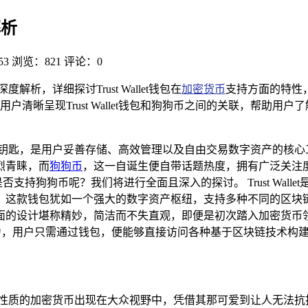
解析
53
浏览：821
评论：0
度解析，详细探讨Trust Wallet钱包在
加密货币
支持方面的特性
清晰呈现Trust Wallet钱包和狗狗币之间的关联，帮助
，是用户妥善存储、高效管理以及自由交易数字资产的核心工具，在
烈青睐，而
狗狗币
，这一自诞生便自带话题热度，拥有广泛关注
究竟是否支持狗狗币呢？我们将进行全面且深入的探讨。 Trust W
，这款钱包犹如一个强大的数字资产枢纽，支持多种不同的区块
面的设计堪称精妙，简洁而不失直观，即便是初次踏入加密货币
力，用户只需通过钱包，便能够直接访问各种基于区块链技术构
笑性质的加密货币出现在大众视野中，凭借其那可爱到让人无法抗