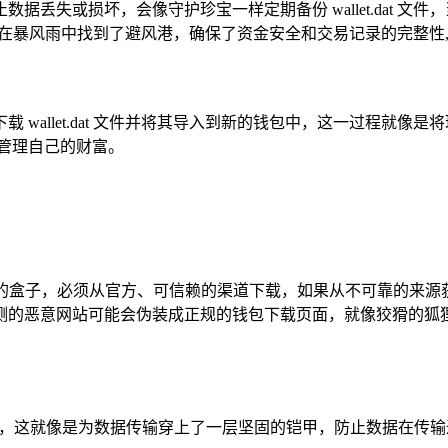
据丢失或损坏，会像守护珍宝一样定期备份 wallet.dat 
，这就如同在暴风雨中找到了避风港，确保了资金安全和交易记录的完整
 wallet.dat 文件并将其导入到新的钱包中，这一过程就
管理自己的财富。
个装满秘密的盒子，必须从官方、可信赖的渠道下载，如果从不可靠的
意网站可能会伪装成正规的钱包下载页面，就像狡猾的狐狸披上了羊皮
协议，这就像是为数据传输穿上了一层坚固的铠甲，防止数据在传