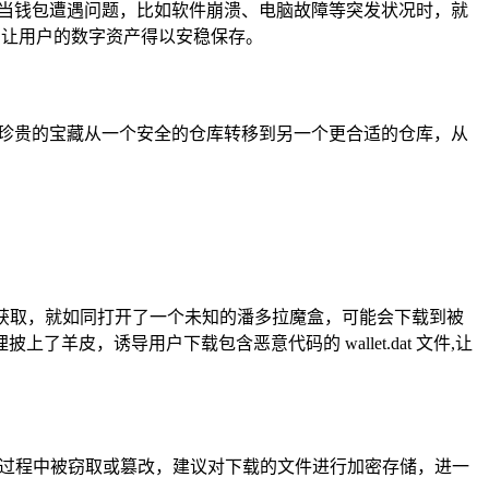
文件，当钱包遭遇问题，比如软件崩溃、电脑故障等突发状况时，就
性,让用户的数字资产得以安稳保存。
像是将珍贵的宝藏从一个安全的仓库转移到另一个更合适的仓库，从
来源获取，就如同打开了一个未知的潘多拉魔盒，可能会下载到被
，诱导用户下载包含恶意代码的 wallet.dat 文件,让
输过程中被窃取或篡改，建议对下载的文件进行加密存储，进一