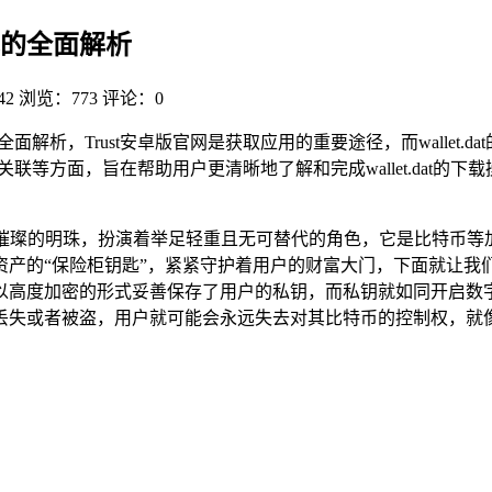
 下载的全面解析
42
浏览：773
评论：0
全面解析，Trust安卓版官网是获取应用的重要途径，而wallet
安卓版的关联等方面，旨在帮助用户更清晰地了解和完成wallet.dat
件宛如一颗璀璨的明珠，扮演着举足轻重且无可替代的角色，它是比特
柜钥匙”，紧紧守护着用户的财富大门，下面就让我们一同深入探寻关于 
以高度加密的形式妥善保存了用户的私钥，而私钥就如同开启数
丢失或者被盗，用户就可能会永远失去对其比特币的控制权，就