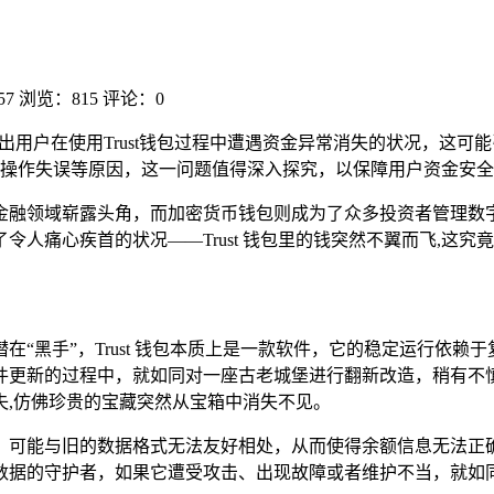
57
浏览：815
评论：0
出用户在使用Trust钱包过程中遭遇资金异常消失的状况，这
操作失误等原因，这一问题值得深入探究，以保障用户资金安全
金融领域崭露头角，而加密货币钱包则成为了众多投资者管理数字资
人痛心疾首的状况——Trust 钱包里的钱突然不翼而飞,这究
“黑手”，Trust 钱包本质上是一款软件，它的稳定运行依
件更新的过程中，就如同对一座古老城堡进行翻新改造，稍有不
失,仿佛珍贵的宝藏突然从宝箱中消失不见。
，可能与旧的数据格式无法友好相处，从而使得余额信息无法正
数据的守护者，如果它遭受攻击、出现故障或者维护不当，就如同