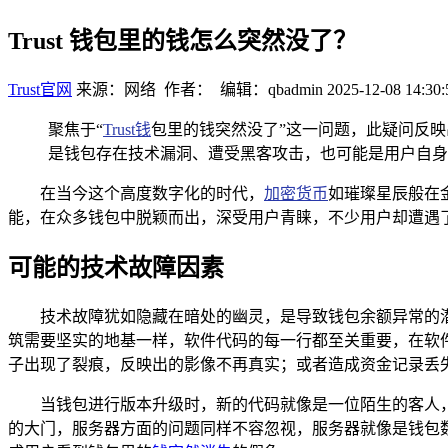
Trust 钱包里的钱怎么突然没了？
Trust官网
来源：网络 作者： 编辑：qbadmin
2025-12-08 14:30:
聚焦于“
Trust钱
包里的钱突然没了”这一问题，此疑问反映
是钱包存在技术漏洞、遭受黑客攻击，也可能是用户自身
在当今这个高度数字化的时代，
加密货币
如璀璨星辰般在
能，在众多钱包中脱颖而出，深受用户青睐，不少用户却遭遇了令
可能的技术故障因素
技术故障犹如隐藏在暗处的幽灵，是导致钱包余额异常的潜在
筑需要坚实的地基一样，软件代码的每一行都至关重要，在软
子出现了裂痕，反映出的影像不再真实；或者造成资金记录丢
当钱包进行版本升级时，新的代码就像是一位陌生的客人
的大门，服务器方面的问题同样不容忽视，服务器就像是钱包