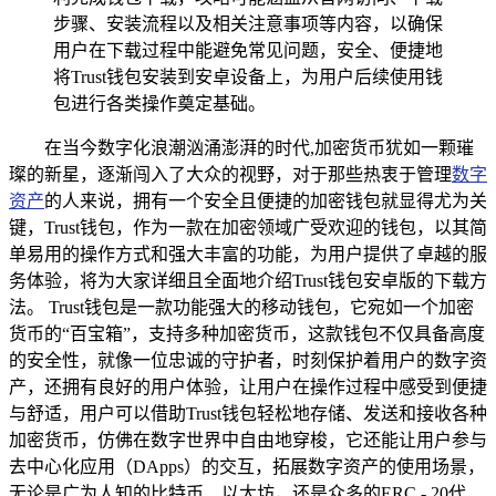
步骤、安装流程以及相关注意事项等内容，以确保
用户在下载过程中能避免常见问题，安全、便捷地
将Trust钱包安装到安卓设备上，为用户后续使用钱
包进行各类操作奠定基础。
在当今数字化浪潮汹涌澎湃的时代,加密货币犹如一颗璀
璨的新星，逐渐闯入了大众的视野，对于那些热衷于管理
数字
资产
的人来说，拥有一个安全且便捷的加密钱包就显得尤为关
键，Trust钱包，作为一款在加密领域广受欢迎的钱包，以其简
单易用的操作方式和强大丰富的功能，为用户提供了卓越的服
务体验，将为大家详细且全面地介绍Trust钱包安卓版的下载方
法。 Trust钱包是一款功能强大的移动钱包，它宛如一个加密
货币的“百宝箱”，支持多种加密货币，这款钱包不仅具备高度
的安全性，就像一位忠诚的守护者，时刻保护着用户的数字资
产，还拥有良好的用户体验，让用户在操作过程中感受到便捷
与舒适，用户可以借助Trust钱包轻松地存储、发送和接收各种
加密货币，仿佛在数字世界中自由地穿梭，它还能让用户参与
去中心化应用（DApps）的交互，拓展数字资产的使用场景，
无论是广为人知的比特币、以太坊，还是众多的ERC - 20代