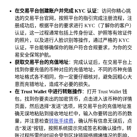
在交易平台创建账户并完成 KYC 认证
：访问你精心挑
选的交易平台官网，按照平台的指引完成注册流程，注
册成功后，根据平台的要求进行 KYC（了解你的客户）
认证，这一过程通常包括上传身份证、护照等有效证件
的照片，以及进行人脸识别等操作，通过严格的 KYC
认证，平台能够确保你的账户符合合规要求，为你的交
易安全保驾护航。
获取交易平台的充值地址
：完成认证后，在交易平台上
找到你要充值的币种对应的充值地址，不同的币种充值
地址格式各不相同，你一定要仔细核对，避免因粗心大
意而充错地址，造成不必要的损失。
在 Trust Wallet 中进行转账操作
：打开 Trust Wallet 钱
包，找到你要卖出的加密货币，点击进入该币种的详情
页面，然后选择“发送”选项，将交易平台的充值地址准
确无误地粘贴到接收地址栏中，输入你要转出的币的数
量，并注意检查
转账手续费
，确认所有信息无误后，点
击“发送”按钮，按照系统提示完成签名和确认操作，转
账过程所需的时间会受到区块链网络拥堵情况的影响，