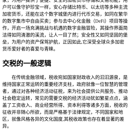
家，为用户提供了便捷、安全的加密货币存储和交易功能，用
户可以像守护珍宝一样，安心存储比特币、以太坊等多种主流
加密货币，还能在这个数字城堡内进行代币交易，如同在繁华
的数字集市中自由买卖；参与去中心化金融（DeFi）项目等操
作，开启一场充满挑战与机遇的数字金融冒险，其操作界面简
洁得如同清澈的溪流，让人一目了然；安全性又如同坚固的堡
垒，为用户的资产保驾护航，正因如此,它深受全球众多加密
货币爱好者的喜爱与青睐。
交税的一般逻辑
在传统金融领域，税收宛如国家财政收入的汩汩源泉，是
维持国家正常运转的重要经济支柱，政府就像一位智慧的管理
者，通过对各种经济活动征税，来为社会提供公共服务、推动
社会稳定运转，常见的需要交税的经济活动犹如繁星点点，涵
盖了工资收入、商业经营所得、资本利得等诸多方面，税收的
征收并非随心所欲，而是严格基于法律规定，不同国家和地
区，就像风格各异的文化国度,其税收政策也存在着显著的差
异。