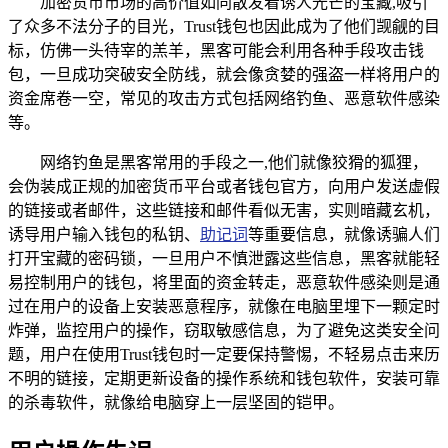
加密货币市场的高价值如同散发着诱人光芒的宝藏,吸引
了众多不法分子的目光，Trust钱包也因此成为了他们觊觎的目
标，仿佛一头待宰的羔羊，黑客可能会利用各种手段攻击钱
包，一旦成功突破安全防线，就会像贪婪的强盗一样将用户的
资金席卷一空，常见的攻击方式包括网络钓鱼、恶意软件感染
等。
网络钓鱼是黑客常用的手段之一,他们就像狡猾的狐狸，
会伪装成正规的加密货币平台或者钱包官方，向用户发送虚假
的链接或者邮件，这些链接和邮件看似无害，实则暗藏玄机，
诱导用户输入钱包的私钥、
助记词
等重要信息，就像诱骗人们
打开宝藏的密码锁，一旦用户不慎泄露这些信息，黑客就能轻
易控制用户的钱包，将里面的资金转走，恶意软件感染则是通
过在用户的设备上安装恶意程序，就像在电脑里埋下一颗定时
炸弹，监控用户的操作，窃取敏感信息，为了避免这类安全问
题，用户在使用Trust钱包时一定要保持警惕，不轻易点击来历
不明的链接，定期更新设备的操作系统和钱包软件，安装可靠
的杀毒软件，就像给电脑穿上一层坚固的铠甲。