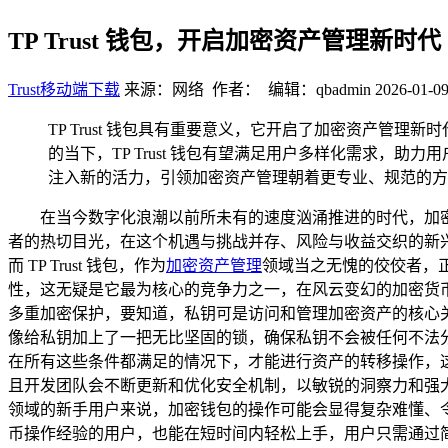
TP Trust 钱包，开启加密资产管理新时代
Trust移动端下载
来源：网络 作者： 编辑：qbadmin
2026-01-09
TP Trust 钱包具有重要意义，它开启了加密资产
的当下，TP Trust 钱包有望满足用户多样化需求
注入新的活力，引领加密资产管理朝着更专业、规范的方
在当今数字化浪潮以前所未有的速度汹涌推进的时代，加
者的热切目光，在这个机遇与挑战并存、风险与收益交织的新
而 TP Trust 钱包，作为
加密资产管理
领域当之无愧的佼佼者，正
性，这无疑是它最为核心的竞争力之一，在风云变幻的加密货币世
多重加密保护，要知道，私钥可是访问和管理加密资产的核心关键
像给私钥加上了一把无比坚固的锁，确保私钥不会被任何不法
在所有这些条件都满足的情况下，才能进行资产的转移操作，这一
且开发团队会不断更新和优化安全机制，以敏锐的洞察力和强大的
领域的新手用户来说，加密钱包的操作可能会显得复杂难懂、令人
币操作经验的用户，也能在短时间内轻松上手，用户只需通过