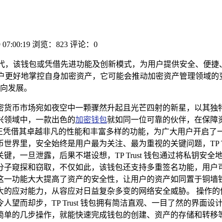
 07:00:19
浏览：823
评论：0
管理新时代，该钱包或凭借先进功能及创新模式，为用户提供安全、
，助力用户更好地掌控自身加密资产，它可能会推动加密资产管理领
向发展。
密货币市场宛如夜空中一颗骤然升起且光芒四射的新星，以其独
兴领域中，一款出色的
加密钱包
就如同一位可靠的伙伴，在保障
凭借其卓越非凡的性能和丰富多样的功能，为广大用户开启了一个全新
界里，安全始终是用户最为关注、最为重视的关键问题，TP Tr
，一旦泄露，后果不堪设想，TP Trust 钱包通过将私钥安
分子窥探和窃取，不仅如此，该钱包还支持多重签名功能，用户
功能大大提高了资产的安全性，让用户的资产如同置于铜墙铁壁之中
应对能力，从容应对日益复杂多变的网络安全威胁。 操作的便捷性也
望而却步，TP Trust 钱包拥有简洁直观、一目了然的界面
简单的几步操作，就能快速完成钱包的创建、资产的存储和转移