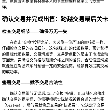
量，就像厨师根据食材和客人的食量精确调整菜品的分量一
样。
确认交易并完成出售：跨越交易最后关卡
检查交易细节——确保万无一失
在点击“交换”按钮之前，务必像一位严谨的审核员一样，
仔细检查交易的各项细节，这包括出售的代币数量、预计获得
的目标代币数量、交易滑点等，交易滑点指的是由于市场波动
等因素，实际成交价格与预期价格之间的差异，合理设置滑点
就像是在驾驶汽车时预留一定的安全距离，能够有效提高交易
的成功率。
签署交易——赋予交易合法性
确认交易细节无误后,点击“交换”按钮，Trust 钱包会弹出
确认交易的提示框，你需要根据实际情况设置合适的燃气费
（Gas Fee），燃气费就像是交易的“快递费”，它决定了交易