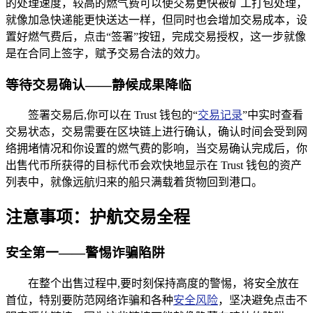
的处理速度，较高的燃气费可以使交易更快被矿工打包处理，
就像加急快递能更快送达一样，但同时也会增加交易成本，设
置好燃气费后，点击“签署”按钮，完成交易授权，这一步就像
是在合同上签字，赋予交易合法的效力。
等待交易确认——静候成果降临
签署交易后,你可以在 Trust 钱包的“
交易记录
”中实时查看
交易状态，交易需要在区块链上进行确认，确认时间会受到网
络拥堵情况和你设置的燃气费的影响，当交易确认完成后，你
出售代币所获得的目标代币会欢快地显示在 Trust 钱包的资产
列表中，就像远航归来的船只满载着货物回到港口。
注意事项：护航交易全程
安全第一——警惕诈骗陷阱
在整个出售过程中,要时刻保持高度的警惕，将安全放在
首位，特别要防范网络诈骗和各种
安全风险
，坚决避免点击不