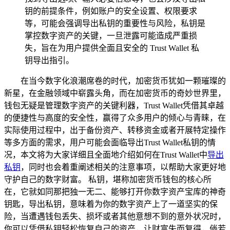
钥的前提条件，例如账户的安全设置、权限要求
等，可能会强调导出私钥的重要性与风险，私钥是
掌控数字资产的关键，一旦泄露可能造成严重损
失，旨在为用户提供全面且安全的 Trust Wallet 私
钥导出指引。
在当今数字化浪潮席卷的时代，加密货币犹如一颗璀璨的
新星，在金融领域中崭露头角，而在加密货币的奇妙世界里，
钱包无疑是管理数字资产的关键利器，Trust Wallet凭借其卓越
的便捷性与高度的安全性，赢得了众多用户的倾心与青睐，在
实际使用过程中，出于备份资产、转移资金或者开展特定操作
等多方面的需求，用户可能会面临导出Trust Wallet私钥的情
况，本文将为大家详细且全面地介绍如何在Trust Wallet中
导出
私钥
，同时也会着重阐述相关的注意事项，以帮助大家更好地
守护自己的数字财富。 私钥，堪称加密货币钱包的核心所
在，它就如同那把独一无二、能够打开你数字资产宝库的神奇
钥匙，导出私钥，意味着为你的数字资产上了一道坚实的保
险，当遭遇钱包丢失、损坏或者其他意想不到的意外状况时，
你可以凭借私钥轻松恢复自己的资产，让财富失而复得，倘若