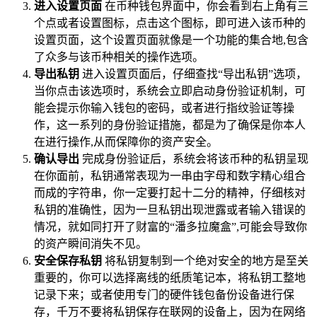
进入设置页面
在币种钱包界面中，你会看到右上角有三
个点或者设置图标，点击这个图标，即可进入该币种的
设置页面，这个设置页面就像是一个功能的集合地,包含
了众多与该币种相关的操作选项。
导出私钥
进入设置页面后，仔细查找“导出私钥”选项，
当你点击该选项时，系统会立即启动身份验证机制，可
能会提示你输入钱包的密码，或者进行指纹验证等操
作，这一系列的身份验证措施，都是为了确保是你本人
在进行操作,从而保障你的资产安全。
确认导出
完成身份验证后，系统会将该币种的私钥呈现
在你面前，私钥通常表现为一串由字母和数字精心组合
而成的字符串，你一定要打起十二分的精神，仔细核对
私钥的准确性，因为一旦私钥出现泄露或者输入错误的
情况，就如同打开了财富的“潘多拉魔盒”,可能会导致你
的资产瞬间消失不见。
安全保存私钥
将私钥复制到一个绝对安全的地方是至关
重要的，你可以选择离线的纸质笔记本，将私钥工整地
记录下来；或者使用专门的硬件钱包备份设备进行保
存，千万不要将私钥保存在联网的设备上，因为在网络