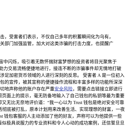
打击，受害者们表示，不仅自己多年的积蓄瞬间化为乌有，
关部门加强监管，加大对这类诈骗的打击力度，也提醒广
宙中闪烁，吸引着无数怀揣财富梦想的投资者将目光聚焦于
，助力交易流畅便捷地进行，接连不断的诈骗事件却无情地打破
涉足加密货币领域的人进行深刻的反思。 受害者 A 是一位初入
 钱包的宣传，被其宣称的便捷操作流程和丰富多样的功能所深深
恳切地声称他的账户存在严重
安全风险
，需要点击链接立即进行
照页面上的提示，毫无防备地输入了自己钱包的私钥等最为重要
比无奈地评价道：“我一心以为 Trust 钱包是绝对安全可靠
活彻底被打乱，原本计划用来改善生活、实现理想的财富，一夜
ust 钱包客服的人主动添加了他的好友，声称可以为他提供一些
看似极具说服力的专业资料和令人心动的成功案例，还信誓旦旦