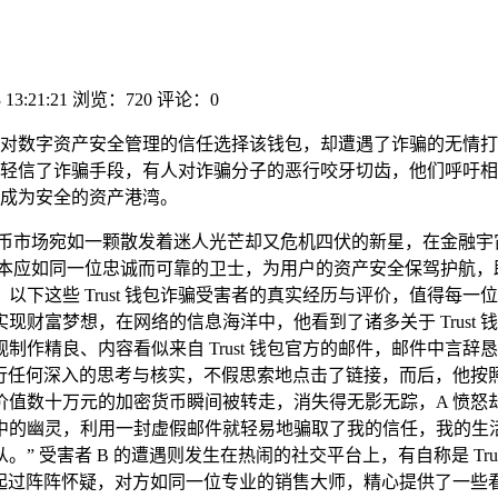
 13:21:21
浏览：720
评论：0
怀揣着对数字资产安全管理的信任选择该钱包，却遭遇了诈骗的无情
轻信了诈骗手段，有人对诈骗分子的恶行咬牙切齿，他们呼吁相
成为安全的资产港湾。
货币市场宛如一颗散发着迷人光芒却又危机四伏的新星，在金融宇
钱包，本应如同一位忠诚而可靠的卫士，为用户的资产安全保驾护航
下这些 Trust 钱包诈骗受害者的真实经历与评价，值得每一位
财富梦想，在网络的信息海洋中，他看到了诸多关于 Trust
作精良、内容看似来自 Trust 钱包官方的邮件，邮件中言辞
进行任何深入的思考与核实，不假思索地点击了链接，而后，他按
数十万元的加密货币瞬间被转走，消失得无影无踪，A 愤怒却又无
中的幽灵，利用一封虚假邮件就轻易地骗取了我的信任，我的生
 受害者 B 的遭遇则发生在热闹的社交平台上，有自称是 Tr
涌起过阵阵怀疑，对方如同一位专业的销售大师，精心提供了一些