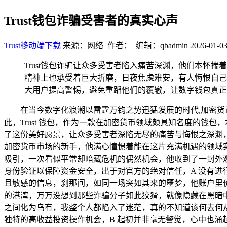
Trust钱包诈骗受害者的真实心声
Trust移动端下载
来源：网络 作者： 编辑：qbadmin
2026-01-03
Trust钱包诈骗让众多受害者陷入痛苦深渊，他们本
精神上也承受着巨大折磨，日夜焦虑难安，有人悔恨自己
大用户提高警惕，避免重蹈他们的覆辙，让数字钱包真正
在当今数字化浪潮以雷霆万钧之势迅猛发展的时代,加密
此，Trust 钱包，作为一款在加密货币领域颇具知名度的
了这份美好愿景，让众多受害者深陷无尽的痛苦与悔恨之深渊，以
加密货币市场的新手，他满心憧憬着能在这片充满机遇的领域实现
吸引，一次看似平常却暗藏危机的偶然机会，他收到了一封外观制
身份验证以保障资金安全，出于对官方的绝对信任，A 没有
且敏感的信息，刹那间，如同一场突如其来的噩梦，他账户里价值
的港湾，万万没想到那些诈骗分子如此狡猾，就像隐藏在黑暗
之间化为乌有，我整个人都陷入了迷茫，真的不知道该何去何从。”
独特的高收益投资操作机会，B 起初并非毫无警觉，心中也