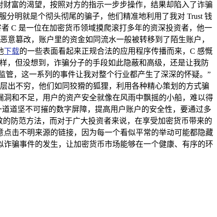
对财富的渴望，按照对方的指示一步步操作，结果却陷入了诈骗
明就是个彻头彻尾的骗子，他们精准地利用了我对 Trust 钱
者 C 是一位在加密货币领域摸爬滚打多年的资深投资者，他一
址被恶意篡改，账户里的资金如同流水一般被转移到了陌生账户，
他
下载
的一些表面看起来正规合法的应用程序传播而来，C 感慨
一样，但没想到，诈骗分子的手段如此隐蔽和高级，还是让我防
和监管，这一系列的事件让我对整个行业都产生了深深的怀疑。”
手段层出不穷，他们如同狡猾的狐狸，利用各种精心策划的方式骗
漏洞和不足，用户的资产安全就像在风雨中飘摇的小船，难以得
起一道道坚不可摧的数字屏障，提高用户账户的安全性，要通过多
效的防范方法，而对于广大投资者来说，在享受加密货币带来的
意点击不明来源的链接，因为每一个看似平常的举动可能都隐藏
似诈骗事件的发生，让加密货币市场能够在一个健康、有序的环