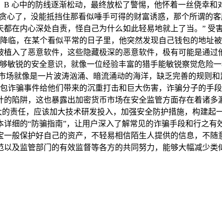
，B 心中的防线逐渐松动，最终放松了警惕，他怀着一丝侥幸和
贪心了，没能抵挡住那看似唾手可得的财富诱惑，那个所谓的客服分
都在内心深处自责，怪自己为什么如此轻易地就上了当。” 受害
正悄然降临，在某个看似平常的日子里，他突然发现自己钱包的地
被植入了恶意软件，这些隐藏极深的恶意软件，极有可能是通过
足够敏锐的安全意识，就像一位经验丰富的猎手能敏锐察觉危险
密货币市场就像是一片波涛汹涌、暗流涌动的海洋，缺乏完善的规则
t 钱包诈骗事件给他们带来的沉重打击和巨大伤害，诈骗分子的
计的陷阱，这也暴露出加密货币市场在安全监管方面存在着诸多
负着重大的责任，应该加大技术研发投入，加强安全防护措施，构建
本详细的“防骗指南”，让用户深入了解常见的诈骗手段和行之有
宝一般保护好自己的资产，不轻易相信陌生人提供的信息，不随
范以及监管部门的有效监督等各方的共同努力，能够大幅减少类
。