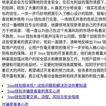
地承诺会全方位保障他的资金安全，在巨大利益的强烈诱惑下
的陷阱，损失了大量的资金，B 痛苦万分地说道：“我实在是太
包的信任，一步一步巧妙地把我引入了精心设计的陷阱，我每天
直信赖并使用 Trust 钱包进行交易，一场悄无声息的危机
经过一番细致且专业的调查，他震惊地发现原来是自己的手机
万千地说道：“我一直认为自己在这个充满风险的市场中有着
不胜防，Trust 钱包本身可能并没有什么问题，但整个加
这些受害者的真实评价，犹如一面镜子，清晰地反映出 Trus
取用户的信任，让用户在毫无察觉的情况下一步步陷入精心设
到有效的保障。 对于 Trust 钱包的开发者而言，他们肩
种渠道加强对用户的安全提示和教育普及工作，为用户提供一
便捷和可能的收益时，一定要时刻保持高度警惕，如同守护珍
着巨大的风险，希望通过开发者的努力改进、投资者的自我防
境中蓬勃发展，真正成为推动金融创新和经济发展的积极力量
Trust钱包版本低？这些问题和解决办法你要知道
Trust钱包诈骗受害者的真实心声
Trust钱包签署交易，流程、风险与安全指南
诈骗受害者心声