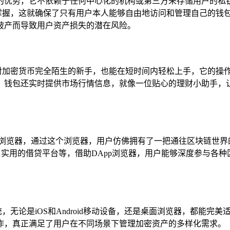
独特而强大的优势，它不依赖于任何中心化的机构或第三方来存储用
完全由自己掌握，这就确保了只有用户本人能够自由地访问和管理自己
破产而导致用户资产损失的潜在风险。
面，哪怕是对加密货币完全陌生的新手，也能在短时间内轻松上手，它
，钱包还实时提供市场行情信息，就像一位贴心的理财小助手，
（DApp）浏览器，通过这个浏览器，用户仿佛拥有了一把通往区块
、实用的借贷平台等，借助DApp浏览器，用户能够深度参与各种
操作系统，无论是iOS和Android移动设备，还是桌面浏览器，
作，真正满足了用户在不同场景下管理加密资产的多样化需求。