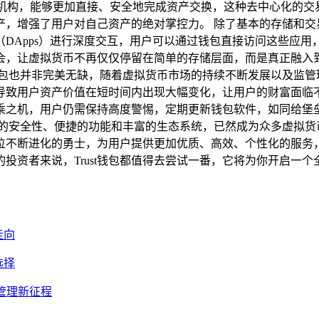
介机构，能够更加直接、安全地完成资产交换，这种去中心化的交
，增强了用户对自己资产的绝对掌控力。 除了基本的存储和交易功
DApps）进行深度交互，用户可以通过钱包直接访问这些应用，
会，让虚拟货币不再仅仅停留在简单的存储层面，而是真正融入
t钱包也并非完美无缺，随着虚拟货币市场的持续不断发展以及监管环
导致用户资产价值在短时间内出现大幅变化，让用户的财富面临
乘之机，用户仍需保持高度警惕，定期更新钱包软件，如同给堡
其出色的安全性、便捷的功能和丰富的生态系统，已然成为众多虚拟
像一位不断进化的勇士，为用户提供更加优质、高效、个性化的服
投资者来说，Trust钱包都值得去尝试一番，它将为你开启一
走向
选择
全管理新征程