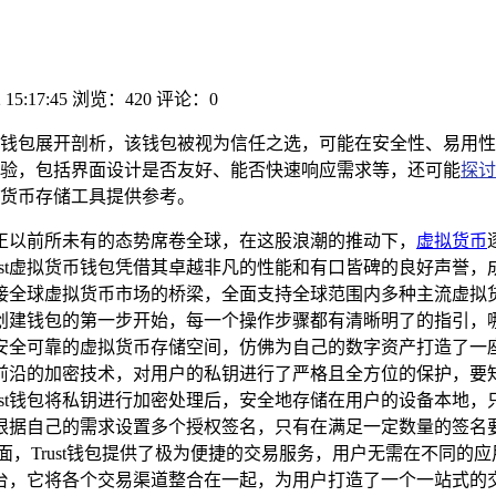
 15:17:45
浏览：420
评论：0
t虚拟货币钱包展开剖析，该钱包被视为信任之选，可能在安全性、易
验，包括界面设计是否友好、能否快速响应需求等，还可能
探讨
虚拟货币存储工具提供参考。
正以前所未有的态势席卷全球，在这股浪潮的推动下，
虚拟货币
st虚拟货币钱包凭借其卓越非凡的性能和有口皆碑的良好声誉，成功
接全球虚拟货币市场的桥梁，全面支持全球范围内多种主流虚拟
创建钱包的第一步开始，每一个操作步骤都有清晰明了的指引，
安全可靠的虚拟货币存储空间，仿佛为自己的数字资产打造了一座
先进前沿的加密技术，对用户的私钥进行了严格且全方位的保护，
ust钱包将私钥进行加密处理后，安全地存储在用户的设备本地
根据自己的需求设置多个授权签名，只有在满足一定数量的签名
面，Trust钱包提供了极为便捷的交易服务，用户无需在不同的
，它将各个交易渠道整合在一起，为用户打造了一个一站式的交易