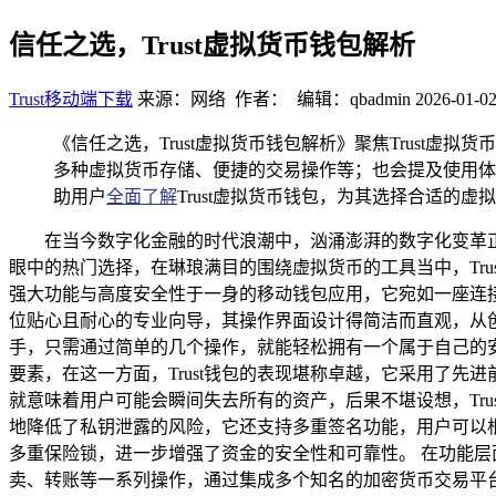
信任之选，Trust虚拟货币钱包解析
Trust移动端下载
来源：网络 作者： 编辑：qbadmin
2026-01-02
《信任之选，Trust虚拟货币钱包解析》聚焦Trus
多种虚拟货币存储、便捷的交易操作等；也会提及使用体
助用户
全面了解
Trust虚拟货币钱包，为其选择合适的
在当今数字化金融的时代浪潮中，汹涌澎湃的数字化变革
眼中的热门选择，在琳琅满目的围绕虚拟货币的工具当中，Tru
强大功能与高度安全性于一身的移动钱包应用，它宛如一座连
位贴心且耐心的专业向导，其操作界面设计得简洁而直观，从
手，只需通过简单的几个操作，就能轻松拥有一个属于自己的
要素，在这一方面，Trust钱包的表现堪称卓越，它采用了
就意味着用户可能会瞬间失去所有的资产，后果不堪设想，Tr
地降低了私钥泄露的风险，它还支持多重签名功能，用户可以
多重保险锁，进一步增强了资金的安全性和可靠性。 在功能层
卖、转账等一系列操作，通过集成多个知名的加密货币交易平台