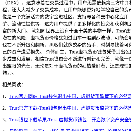
（DEX），这意味着在交易过程中，用户无需依赖第三方中
程，还大大减少了交易成本，让用户能够更好地掌控自己的资产
像是一个充满活力的数字金融社区，支持与各种去中心化应用（
矿、流动性提供等，这为用户提供了更多样化的投资和获利机
富的新大门。 就如同世界上没有十全十美的事物一样，Trus
潜在的风险，虚拟货币价格犹如过山车一般剧烈波动，可能会
也在不断升级和翻新，黑客们就像狡猾的猎手，时刻寻找着可
己的资产遭受损失。 总体而言，Trust虚拟货币钱包凭借
步成熟和发展，相信Trust钱包会不断进行创新和完善，就
出耀眼的光芒，无论是对于虚拟货币的狂热爱好者，还是理性的
魅力。
相关阅读：
1、
Trust官方网站-Trust钱包退出中国，虚拟货币监管下的必然
2、
Trust官方下载-Trust钱包退出中国，虚拟货币监管下的必然
3、
Trust钱包下载苹果-Trust 虚拟货币钱包，开启数字资产安