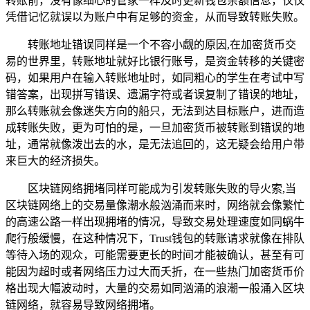
转账前，没有像细心的管家一样及时更新钱包余额信息，仅仅
凭借记忆就误以为账户中有足够的资金，从而导致转账失败。
转账地址错误同样是一个不容小觑的原因,在加密货币交
易的世界里，转账地址就好比银行账号，是资金转移的关键密
码，如果用户在输入转账地址时，如同粗心的学生在考试中写
错答案，出现拼写错误、遗漏字符或者误复制了错误的地址，
那么转账就会像迷失方向的船只，无法到达目标账户，进而造
成转账失败，更为可怕的是，一旦加密货币被转账到错误的地
址，通常就像泼出去的水，是无法追回的，这无疑会给用户带
来巨大的经济损失。
区块链网络拥堵同样可能成为引发转账失败的导火索,当
区块链网络上的交易量像潮水般汹涌而来时，网络就会像繁忙
的高速公路一样出现拥堵的情况，导致交易处理速度如同蜗牛
爬行般缓慢，在这种情况下，Trust钱包的转账请求就像在排队
等待入场的观众，可能需要更长的时间才能被确认，甚至有可
能因为超时或者网络压力过大而夭折，在一些热门加密货币价
格出现大幅波动时，大量的交易如同汹涌的浪潮一般涌入区块
链网络，就容易导致网络拥堵。