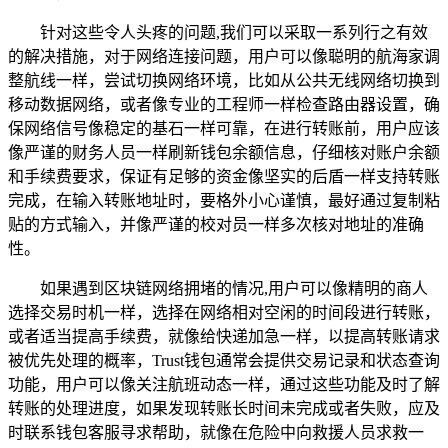
针对这些令人头疼的问题,我们可以采取一系列行之有效
的解决措施，对于网络连接问题，用户可以像聪明的航海家调
整航线一样，尝试切换网络环境，比如从公共无线网络切换到
移动数据网络，或者像专业的工程师一样检查路由器设置，确
保网络信号像稳定的基石一样可靠，在进行转账前，用户应该
像严谨的财务人员一样刷新钱包余额信息，仔细核对账户余额
和手续费要求，保证有足够的资金像坚实的后盾一样支持转账
完成，在输入转账地址时，要格外小心谨慎，最好通过复制粘
贴的方式输入，并像严谨的校对员一样多次核对地址的准确
性。
如果遇到区块链网络拥堵的情况,用户可以像精明的商人
选择交易时机一样，选择在网络相对空闲的时间段进行转账，
或者适当提高手续费，就像给快递加急一样，以提高转账请求
被优先处理的概率，Trust钱包通常会提供交易记录和状态查询
功能，用户可以像关注航班动态一样，通过这些功能及时了解
转账的处理进度，如果发现转账长时间未完成或者失败，应及
时联系钱包客服寻求帮助，就像在危险中向救援人员求救一