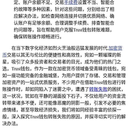
定、账户余额不足、交易
手续费
设置不当、智能合
约故障等多种因素，针对这些问题，分别给出了相
应解决办法，如检查网络连接并切换优质网络、确
认账户有足够余额、合理调整手续费、排查智能合
约问题等，旨在帮助用户克服Trust钱包转账难题，
确保转账操作顺畅进行。
在当下数字化经济如烈火烹油般迅猛发展的时代,
加密货
币
交易以其无与伦比的便捷性和高效性，宛如一颗璀璨的新
星，吸引了众多投资者和交易者的目光，成为他们的热门之
选，Trust钱包，作为一款在加密货币领域备受青睐的钱包，宛
如一座功能完备的金融城堡，为用户提供了存储、交易和管理
加密资产的一站式优质服务，不少用户在借助Trust钱包进行转
账操作时，却如同陷入了迷雾之中，遭遇了
转账失败
的困扰，
这一状况，犹如在平静的湖面投下石子，不仅给用户的资金流
转带来诸多不便，还可能像恶魔的阴影一般，引发不必要的焦
虑情绪，甚至导致经济损失，我们将如同经验丰富的侦探一
般，深入探究Trust钱包转账失败的原因，并探寻切实可行的解
决办法。