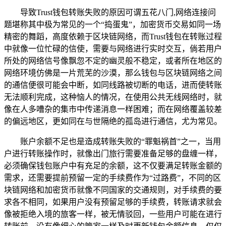
导致Trust钱包转账失败的原因可谓五花八门,网络连接问
题堪称其中极为常见的一个“捣蛋鬼”，加密货币交易如同一场
精密的舞蹈，高度依赖于区块链网络，而Trust钱包在转账过程
中就像一位忙碌的信使，需要与网络进行实时交互，倘若用户
所处的网络信号像飘忽不定的幽灵般不稳定，或者所在地区的
网络环境仿佛是一片荒芜的沙漠，那么钱包与区块链网络之间
的通信便很可能会中断，如同线路被切断的电话，进而使转账
无法顺利完成，这种恼人的情况，在使用公共无线网络时，就
像在人多嘈杂的集市中传递消息一样困难；而在网络覆盖较差
的偏远地区，更如同在与世隔绝的孤岛进行通信，尤为常见。
账户余额不足也是造成转账失败的“罪魁祸首”之一，当用
户进行转账操作时，就像出门旅行需要准备足够的盘缠一样，
必须确保钱包账户中有充足的余额，这不仅要满足转账金额的
需求，还需要提前预留一定的手续费作为“过路费”，不同的区
块链网络和加密货币就像不同国家的交通规则，对手续费的要
求各不相同，如果用户没有预留足够的手续费，转账请求就会
像被拒绝入境的旅客一样，被无情驳回，一些用户可能在进行