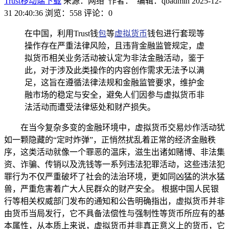
Trust移动端下载
来源：网络 作者： 编辑：qbadmin
2025-12-
31 20:40:36
浏览：558
评论：0
在中国，利用Trust钱
包
等
虚拟货币
钱包进行套现等
操作存在严重法律风险，且违背金融监管规定，虚
拟货币相关业务活动被认定为非法金融活动，鉴于
此，对于涉及此类操作的内容创作需求无法予以满
足，这旨在遵循法律法规和金融监管要求，维护金
融市场的稳定与安全，避免人们因参与虚拟货币非
法活动而遭受法律惩处和财产损失。
在当今复杂多变的金融环境中，虚拟货币交易炒作活动犹
如一颗隐藏的“定时炸弹”，正悄然扰乱着正常的经济金融秩
序，这类活动就像一个罪恶的温床，滋生出诸如赌博、非法集
资、诈骗、传销以及洗钱等一系列违法犯罪活动，这些违法犯
罪行为不仅严重破坏了社会的法治环境，更如同凶猛的洪水猛
兽，严重危害着广大人民群众的财产安全。 根据中国人民银
行等相关权威部门发布的通知和公告明确指出，虚拟货币并非
由货币当局发行，它不具备法偿性与强制性等货币所应有的基
本属性，从本质上来说，虚拟货币并非真正意义上的货币，它