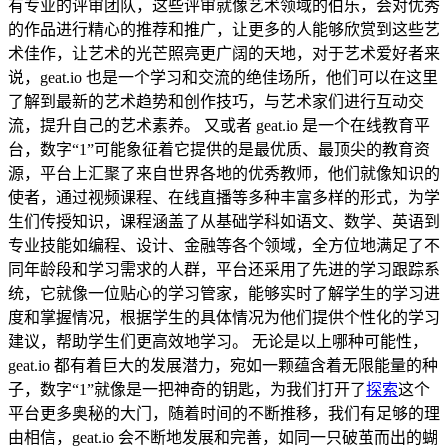
有专业的评审团队，这些评审就像艺术领域的伯乐，会对优秀
的作品进行精心的推荐和推广，让更多的人能够欣赏到这些艺
术佳作，让艺术的光芒照亮更广阔的天地，对于艺术爱好者来
说，geat.io 也是一个学习和交流的绝佳场所，他们可以在这里
了解到最新的艺术趋势和创作技巧，与艺术家们进行互动交
流，提升自己的艺术素养。 又或者 geat.io 是一个在线教育平
台，数字“1”可能象征着它提供的是最优质、最顶尖的教育资
源，平台上汇聚了来自世界各地的优秀教师，他们就像知识的
使者，通过视频课程、在线直播等多种丰富多样的形式，为学
生们传授知识，课程涵盖了从基础学科如语文、数学、英语到
专业技能如编程、设计、金融等各个领域，全方位地满足了不
同年龄段和学习需求的人群，平台还采用了先进的学习跟踪系
统，它就像一位贴心的学习管家，能够实时了解学生的学习进
度和掌握情况，根据学生的具体情况为他们提供个性化的学习
建议，帮助学生们更高效地学习。 无论是以上哪种可能性，
geat.io 都有着巨大的发展潜力，宛如一颗蕴含着无限能量的种
子，数字“1”就像是一把神奇的钥匙，为我们打开了
探索
这个
平台更多奥秘的大门，随着时间的不断推移，我们有足够的理
由相信，geat.io 会不断地发展和完善，如同一只破茧而出的蝴