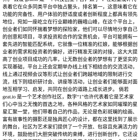
表着它在众多同类平台中独占鳌头，排名第一，这意味着它在
功能的完备性、用户体验的舒适度或者创新程度上都具有领先
地位，宛如一座屹立在行业巅峰的巍峨山峰，在这个平台上，
创业者们如同怀揣着梦想的探险家，他们可以尽情地分享自己
的创意和项目，寻求投资和合作的宝贵机会，平台可能拥有一
套先进的智能匹配系统，它就像一位精准的红娘，能够根据创
业者的需求和投资者的偏好，进行精准无误的对接，这大大提
高了创业项目成功的几率，让无数创业者的梦想有了更坚实的
实现基础，平台上还会定期举办线上线下相结合的交流活动，
线上通过视频会议等形式让创业者们跨越地域的限制进行交
流，线下则组织研讨会、讲座等活动，让创业者们能够面对面
地互相学习、启发，共同在创业的道路上成长进步。 倘若
geat.io 是一个艺术创作社区，数字“1”也许代表着它是艺术家
们心中当之无愧的首选之地，各种风格的艺术家如同璀璨的星
星汇聚一堂，他们带着自己的作品，无论是色彩斑斓的绘画、
富有故事性的摄影还是独具匠心的设计，都在这里找到了展示
的舞台，社区为艺术家们提供了一个开放、包容且充满活力的
环境，鼓励他们大胆突破传统的束缚，进行创新创作，它还设