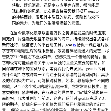
获取、娱乐消遣，还是专业应用等方面，都可能展
现出别样的风采，此次探索将带领我们揭开 geat.io
的神秘面纱，发现其中隐藏的精彩，领略其与众不
同的魅力，为我们的生活增添新的元素。
在当今数字化浪潮以雷霆万钧之势迅猛发展的时代,互联
网宛如一片浩瀚无垠且不断翻腾的海洋，持续涌现出各式各样
新奇独特、极富潜力的平台与工具，geat.
io
恰似一颗在这片数
字苍穹中熠熠生辉的耀眼新星，散发着神秘而迷人的光芒，尽
管数字“1”乍看之下极为简单，仿佛只是一个普通的符号，但
它却极有可能蕴含着关于 geat.io 独特且至关重要的信息，如
同深埋在地下的宝藏线索，等待着我们去发掘。 geat.io 究竟
是什么呢？它或许是一个专注于特定领域的创新型网站，其涉
及的范围极为广泛，可能横跨科技、艺术、教育等多个不同的
领域，从“io”这个常见的域名后缀来看，它常常与科技类、创
意类的项目紧密关联，在互联网的世界里，“io”域名就像是一
面旗帜，代表着创新与前沿，这也让我们对 geat.io 充满了无
限的期待，仿佛它是一个即将为我们揭开神秘面纱的奇幻世
界。 假设 geat.io 是一个科技创业平台，数字“1”在这里或许代