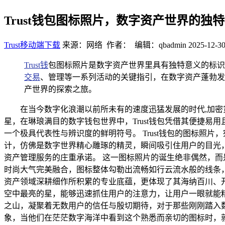
Trust钱包图标照片，数字资产世界的独
Trust移动端下载
来源：网络 作者： 编辑：qbadmin
2025-12-30
Trust钱
包图标照片是数字资产世界里具有独特意义的标识
交易
、管理等一系列活动的关键指引，在数字资产蓬勃发
产世界的探索之旅。
在当今数字化浪潮以前所未有的速度迅猛发展的时代,加
星，在琳琅满目的数字钱包世界中，Trust钱包凭借其便捷
一个极具代表性与辨识度的鲜明符号。 Trust钱包的图标
计，仿佛是数字世界精心雕琢的精灵，瞬间吸引住用户的目光，
资产管理服务的庄重承诺。 这一图标照片的诞生绝非偶然，
时尚大气完美融合，图标整体勾勒出流畅如行云流水般的线条，
资产领域深耕细作所积累的专业底蕴，更体现了其海纳百川、开
空中最亮的星，能够迅速抓住用户的注意力，让用户一眼就能精
之山，凝聚着无数用户的信任与殷切期待，对于那些刚刚踏入
象，当他们在茫茫数字海洋中看到这个熟悉而亲切的图标时，