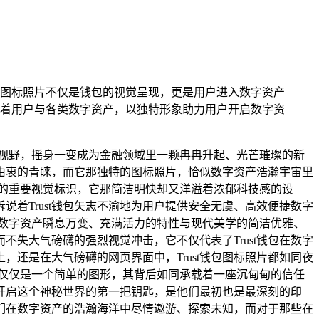
，图标照片不仅是钱包的视觉呈现，更是用户进入数字资产
着用户与各类数字资产，以独特形象助力用户开启数字资
视野，摇身一变成为金融领域里一颗冉冉升起、光芒璀璨的新
户由衷的青睐，而它那独特的图标照片，恰似数字资产浩瀚宇宙里
库的重要视觉标识，它那简洁明快却又洋溢着浓郁科技感的设
着Trust钱包矢志不渝地为用户提供安全无虞、高效便捷数字
数字资产瞬息万变、充满活力的特性与现代美学的简洁优雅、
失大气磅礴的强烈视觉冲击，它不仅代表了Trust钱包在数字
还是在大气磅礴的网页界面中，Trust钱包图标照片都如同夜
不仅仅是一个简单的图形，其背后如同承载着一座沉甸甸的信任
开启这个神秘世界的第一把钥匙，是他们最初也是最深刻的印
们在数字资产的浩瀚海洋中尽情遨游、探索未知，而对于那些在