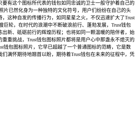
，只要有这个图标所代表的钱包如同忠诚的卫士一般守护着自己的
标照片已然化身为一种独特的文化符号，用户们纷纷在自己的头
，这种自发的传播行为，如同星星之火，不仅迅速扩大了Trust
轮，在时代的浪潮中不断破浪前行、蓬勃发展，Trust钱包
推陈出新、砥砺前行的辉煌历程；也将如同一颗温暖的陪伴者，始
重挑战，Trust钱包图标照片都将是用户心中那盏永不熄灭的
st钱包图标照片，它早已超越了一个普通图标的范畴，它是数
满怀期待地翘首以盼，期待着Trust钱包在未来的征程中，凭