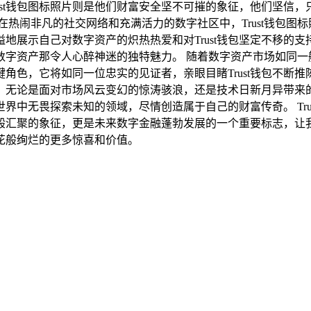
ust钱包图标照片则是他们财富安全坚不可摧的象征，他们坚信
在热闹非凡的社交网络和充满活力的数字社区中，Trust钱包图
展示自己对数字资产的炽热热爱和对Trust钱包坚定不移的支持
字资产那令人心醉神迷的独特魅力。 随着数字资产市场如同一艘巨
角色，它将如同一位忠实的见证者，亲眼目睹Trust钱包不断
无论是面对市场风云变幻的惊涛骇浪，还是技术日新月异带来的重
界中无畏探索未知的领域，尽情创造属于自己的财富传奇。 Tru
汇聚的象征，更是未来数字金融蓬勃发展的一个重要标志，让我们
花般绚烂的更多惊喜和价值。