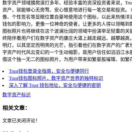
数字资产领域摸爬滚打多年、经验丰富的资深投资者来说，Tr
资产，就能够心无旁骛、安心惬意地进行每一笔交易和投资。 
像、个性签名等显眼位置自豪地使用这个图标，以此来热情洋溢地
钱包的影响力，更像一位神奇的使者，让更多的人得以领略到数
图标照片也将继续在这个波澜壮阔的领域中扮演举足轻重的关键
终陪伴着用户们在数字资产的康庄大道上越走越远、越攀越高，
明灯，以其坚定而明亮的光芒，指引着他们在数字资产的广袤世
字资产时代风云变幻的一个生动缩影，是用户信任如滔滔江水般
借这个独一无二的图标照片，为用户带来如繁星般璀璨、如繁
Trust钱包登录全指南，安全与便捷同行
Trust钱包图标照片，数字资产世界的独特标识
深入了解 Trust 钱包地址，安全与便捷的密钥
数字资产标识
相关文章：
文章已关闭评论！