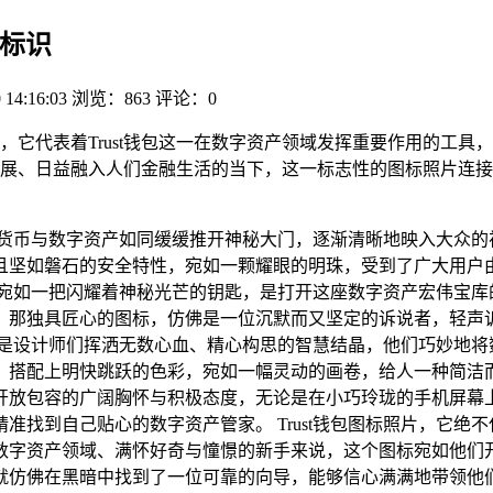
特标识
 14:16:03
浏览：863
评论：0
，它代表着Trust钱包这一在数字资产领域发挥重要作用的工具
展、日益融入人们金融生活的当下，这一标志性的图标照片连接
密货币与数字资产如同缓缓推开神秘大门，逐渐清晰地映入大众的
易用且坚如磐石的安全特性，宛如一颗耀眼的明珠，受到了广大用
照片，宛如一把闪耀着神秘光芒的钥匙，是打开这座数字资产宏伟宝
那独具匠心的图标，仿佛是一位沉默而又坚定的诉说者，轻声诉说
而是设计师们挥洒无数心血、精心构思的智慧结晶，他们巧妙地将
搭配上明快跳跃的色彩，宛如一幅灵动的画卷，给人一种简洁而不
放包容的广阔胸怀与积极态度，无论是在小巧玲珑的手机屏幕上，
准找到自己贴心的数字资产管家。 Trust钱包图标照片，它绝
数字资产领域、满怀好奇与憧憬的新手来说，这个图标宛如他们
就仿佛在黑暗中找到了一位可靠的向导，能够信心满满地带领他