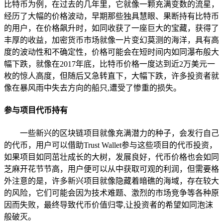
比特币为例，在过去的几年里，它就像一颗充满变数的流星，
经历了大幅的价格波动，早期那些独具慧眼、果断持有比特币
的用户，在价格飙升时，如同收获了一座巨大的宝藏，获得了
丰厚的收益，加密货币市场就像一片变幻莫测的海洋，具有高
度的波动性和不确定性，价格可能会在短时间内如同瀑布般大
幅下跌，就像在2017年底，比特币价格一度达到近2万美元一
枚的惊人高度，但随后又急转直下，大幅下跌，许多投资者就
像在暴风雨中失去方向的船只,遭受了惨重的损失。
参与项目代币持有
一些新兴的区块链项目就像充满潜力的种子，会发行自己
的代币，用户可以借助Trust Wallet参与这些项目的代币投资，
如果项目如同茁壮成长的大树，发展良好，代币价格也会如同
芝麻开花节节高，用户便可以从中获取可观的利润，但需要格
外注意的是，许多新兴项目就像隐藏着暗礁的海域，存在较大
的风险，它们可能会因为技术难题、激烈的市场竞争等各种原
因而失败，最终导致代币价值归零,让投资者的希望如同泡沫
般破灭。