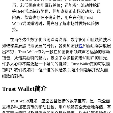
币，若低买高卖能赚取差价；还能参与流动性挖矿
等DeFi活动获取奖励，但加密货币市场波动大、风
险高，监管也存在不确定性，用户在利用Trust
Wallet尝试赚钱时，需充分了解市场并做好风险把
控。
在当今这个数字化浪潮汹涌澎湃、数字货币和区块链技术
如璀璨星辰般飞速发展的时代，各类加密钱
包
如雨后春笋般层
出不穷，Trust Wallet作为一款在加密货币领域声名远扬的移动
钱包，凭借其独特的魅力，吸引了众多投资者和用户的目光，
许多人心中不禁泛起一个疑问的涟漪：Trust Wallet真的可以赚
钱吗？我们将如同一位严谨的探险家,对这个问题展开深入而
细致的剖析。
Trust Wallet简介
Trust Wallet宛如一座坚固且便捷的数字宝库，是一款全面
支持多种加密货币的移动钱包，用户能够安全无虞地存储、有