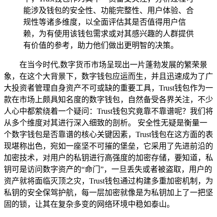
能涉及钱包的安全性、功能完整性、用户体验、合
规性等诸多维度，以全面评估其是否值得用户信
赖，为有使用该钱包需求或对其感兴趣的人群提供
有价值的参考，助力他们做出更明智的决策。
在当今时代,数字货币市场呈现出一片蓬勃发展的繁荣景
象，在这个大背景下，数字钱包应运而生，并且迅速成为了广
大投资者管理自身资产不可或缺的重要工具，Trust钱包作为一
款在市场上颇具知名度的数字钱包，自然备受各界关注，不少
人心中都萦绕着一个疑问：Trust钱包究竟靠不靠谱呢？我们将
从多个维度对其进行深入细致的剖析。 安全性无疑是衡量一
个数字钱包是否靠谱的核心关键因素，Trust钱包在这方面的表
现堪称出色，宛如一座坚不可摧的堡垒，它采用了先进前沿的
加密技术，对用户的私钥进行高强度的加密存储，要知道，私
钥可是访问数字资产的“命门”，一旦丢失或者被盗取，用户的
资产就将面临灭顶之灾，Trust钱包通过构建多重加密机制，为
私钥的安全保驾护航，每一层加密就像是为私钥加上了一把坚
固的锁，让其在复杂多变的网络环境中稳如泰山。