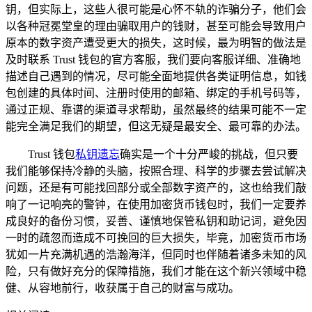
钥，但实际上，这些人很可能是心怀不轨的诈骗分子，他们会
以各种冠冕堂皇的理由骗取用户的钱财，甚至可能会导致用户
原本的数字资产遭受更大的损失，这时候，最为明智的做法是
及时联系 Trust 钱包的官方客服，我们要向客服详细、准确地
描述自己遇到的情况，尽可能全面地提供各类证明信息，如钱
包创建的具体时间、注册时使用的邮箱、绑定的手机号码等，
通过正规、靠谱的渠道寻求帮助，虽然最终的结果可能不一定
能完全满足我们的期望，但这无疑是最安全、最可靠的办法。
Trust 钱包
私钥遗忘
确实是一个十分严峻的挑战，但只要
我们能够保持冷静的头脑，按照合理、科学的步骤去尝试解决
问题，还是有可能找回部分或全部数字资产的，这也给我们敲
响了一记响亮的警钟，在使用加密货币钱包时，我们一定要养
成良好的备份习惯，妥善、谨慎地保管私钥和助记词，避免因
一时的疏忽而造成不可挽回的巨大损失，毕竟，加密货币市场
犹如一片充满机遇的浩瀚海洋，但同时也伴随着诸多未知的风
险，只有做好充分的保障措施，我们才能在这个新兴领域中稳
健、从容地前行，收获属于自己的财富与成功。