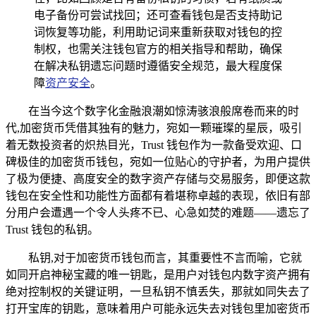
电子备份可尝试找回；还可查看钱包是否支持助记
词恢复等功能，利用助记词来重新获取对钱包的控
制权，也需关注钱包官方的相关指导和帮助，确保
在解决私钥遗忘问题时遵循安全规范，最大程度保
障
资产安全
。
在当今这个数字化金融浪潮如惊涛骇浪般席卷而来的时
代,加密货币凭借其独有的魅力，宛如一颗璀璨的星辰，吸引
着无数投资者的炽热目光，Trust 钱包作为一款备受欢迎、口
碑极佳的加密货币钱包，宛如一位贴心的守护者，为用户提供
了极为便捷、高度安全的数字资产存储与交易服务，即便这款
钱包在安全性和功能性方面都有着堪称卓越的表现，依旧有部
分用户会遭遇一个令人头疼不已、心急如焚的难题——遗忘了
Trust 钱包的私钥。
私钥,对于加密货币钱包而言，其重要性不言而喻，它就
如同开启神秘宝藏的唯一钥匙，是用户对钱包内数字资产拥有
绝对控制权的关键证明，一旦私钥不慎丢失，那就如同失去了
打开宝库的钥匙，意味着用户可能永远失去对钱包里加密货币