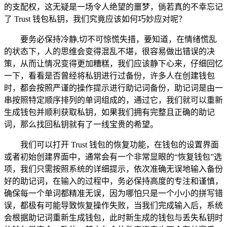
的支配权，这无疑是一场令人绝望的噩梦，倘若真的不幸忘记
了 Trust 钱包私钥，我们究竟应该如何巧妙应对呢？
要务必保持冷静,切不可惊慌失措，要知道，在情绪慌乱
的状态下，人的思维会变得混乱不堪，很容易做出错误的决
策，从而让情况变得更加糟糕，我们应该静下心来，仔细回忆
一下，看看是否曾经将私钥进行过备份，许多人在创建钱包
时，都会按照严谨的操作提示进行助记词备份，助记词是由一
串按照特定顺序排列的单词组成的，通过它，我们就可以重新
生成钱包并顺利获取私钥，如果我们拥有完整且正确的助记
词，那么找回私钥就有了一线宝贵的希望。
我们可以打开 Trust 钱包的恢复功能，在钱包的设置界面
或者初始创建界面中，通常会有一个非常显眼的“恢复钱包”选
项，我们只需按照系统的详细提示，依次准确无误地输入备份
好的助记词，在输入的过程中，务必保持高度的专注和谨慎，
确保每一个单词都精准无误，因为哪怕只是一个小小的拼写错
误，都极有可能导致恢复操作失败，当我们完成输入后，系统
会根据助记词重新生成钱包，此时新生成的钱包与丢失私钥时