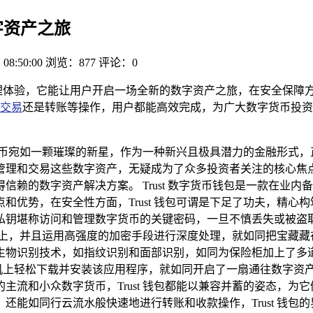
字资产之旅
 08:50:00
浏览：877
评论：0
产管理体验，它能让用户开启一场全新的数字资产之旅，在安全保
交易
还是转账等操作，用户都能高效完成，为广大数字货币投资
货币宛如一颗璀璨的新星，作为一种新兴且极具潜力的金融形式，
和交易这些数字资产，无疑成为了众多投资者关注的核心焦点，而
赖的数字资产解决方案。 Trust 数字货币钱包是一款在业
和优势，在安全性方面，Trust 钱包可谓是下足了功夫，精心
私钥堪称访问和管理数字货币的关键密码，一旦不慎丢失或被盗
地设备上，并且运用高强度的加密手段进行深度处理，就如同把宝藏
生物识别技术，如指纹识别和面部识别，如同为保险柜加上了多
需在手机上轻松下载并安装该应用程序，就如同开启了一扇通往数字
主流和小众数字货币，Trust 钱包都能以兼容并蓄的姿态，为
还能如同行云流水般快速地进行转账和收款操作，Trust 钱包