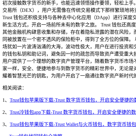
初次接触数字货币的新手，也能迅速领悟操作要领，轻松上手。 
交易所（DEX），用户无需像在传统交易模式下那样繁琐地
Trust 钱包还积极支持与各种去中心化应用（DApp）进
新生活方式，开启一场前所未有的数字之旅。 Trust 钱包
其他金融机构肆意收集和存储，存在着隐私泄露的潜在风险，而 
同被放置在一个密不透风的保险柜中，得到了全方位的保障。 尽
场犹如一片波涛汹涌的大海，波动性极大，用户在进行投资和
的钱包私钥和助记词，避免因一时的疏忽而导致资产遭受重大损失
用户提供了一个理想的数字资产管理平台，随着数字货币市场不断
家一样，安全、便捷地参与到数字货币的精彩世界中，无论是对
耀着智慧光芒的钥匙，为用户开启了一扇通往数字资产新时代
相关阅读：
1、
Trust钱包苹果版下载-Trust 数字货币钱包，开启安全便捷
2、
Trust冷钱包app下载-Trust 数字货币钱包，开启安全便捷
3、
Trust钱包苹果版下载-Trust Wallet与火币钱包，数字货币