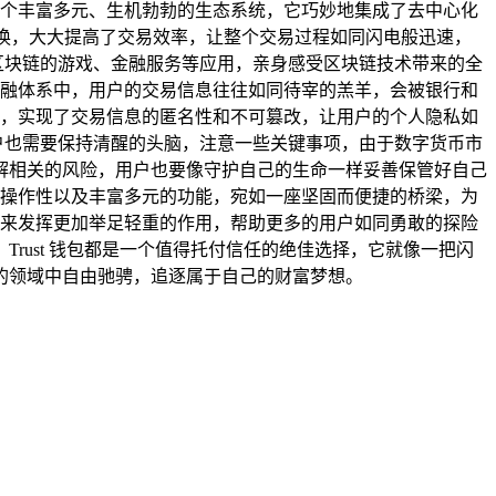
了一个丰富多元、生机勃勃的生态系统，它巧妙地集成了去中心化
换，大大提高了交易效率，让整个交易过程如同闪电般迅速，
于区块链的游戏、金融服务等应用，亲身感受区块链技术带来的全
的金融体系中，用户的交易信息往往如同待宰的羔羊，会被银行和
大师，实现了交易信息的匿名性和不可篡改，让用户的个人隐私如
用户也需要保持清醒的头脑，注意一些关键事项，由于数字货币市
解相关的风险，用户也要像守护自己的生命一样妥善保管好自己
效的操作性以及丰富多元的功能，宛如一座坚固而便捷的桥梁，为
在未来发挥更加举足轻重的作用，帮助更多的用户如同勇敢的探险
ust 钱包都是一个值得托付信任的绝佳选择，它就像一把闪
的领域中自由驰骋，追逐属于自己的财富梦想。