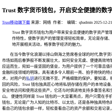
Trust 数字货币钱包，开启安全便捷的数
Trust移动端下载
来源：网络 作者： 编辑：qbadmin
2025-12-21
Trust 数字货币钱包为用户带来安全且便捷的数字资
作特性，使数字资产的管理变得轻松简单，无论是存储、
地开展相关活动，畅享数字经济的魅力。
在当今数字化浪潮以排山倒海之势席卷全球的时代,数字
市场如雨后春笋般不断发展壮大，如何安全无虞、便捷高效地管理
应运而生，宛如一座坚固的堡垒，为用户提供了一个可靠且值得信
金融科技领域的明珠，具有诸多令人眼前一亮、拍手称快的特点
术，对用户的
私钥
进行无微不至、严格细致的保护，要知道，
回的风险，Trust 钱包独具匠心地将私钥存储在用户的本
安全地访问和使用这些资产，它还与时俱进地支持多重签名和
山。 便捷性同样是 Trust 钱包的一大显著亮点，用户只
钱包，无论是广为人知的比特币、以太坊，还是各种独具特色的
看自己的钱包余额一样，轻松查看自己的资产余额和交易记录，