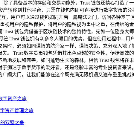
除了具备基本的存储和交易功能外，Trust 钱包还精心打造
将资产转移到其他平台，只需在钱包内即可直接进行数字货币的兑
行深度交互，用户可以通过钱包如同开启一扇魔法之门，访问各种基
还高度重视用户的隐私保护，将用户的隐私视为重中之重，在传统
Trust 钱包凭借基于区块链技术的独特特性，宛如一位隐身
管 Trust 钱包拥有众多令人瞩目的优势，但在使用过程中，
交易时，必须如同谨慎的航海家一样，谨慎决策，充分深入地了
。 Trust 数字货币钱包凭借其出色卓越的安全性、便捷高
地发展和完善，如同蓬勃生长的森林，相信 Trust 钱包将
于痴迷于数字货币的爱好者，还是经验丰富的专业投资者来说，Tr
的广阔大门，让我们能够在这个既充满无限机遇又遍布重重挑战
的数字资产之旅
的数字资产管理之旅
钱包的双璧之争