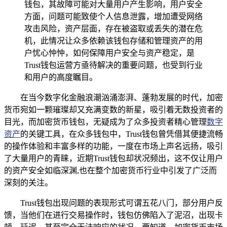
钱包，其故障可能对大量用户产生影响，用户安全
方面，问题可能致使个人信息泄露，增加遭受网络
攻击风险，资产层面，存在被盗取或丢失的潜在危
机，此情况让众多依赖该钱包存储和管理资产的用
户忧心忡忡，如何保障用户安全与资产稳定，是
Trust钱包运营方亟待解决的重要问题，也受到行业
和用户的高度瞩目。
在当今数字化金融浪潮汹涌澎湃、蓬勃发展的时代，加密
货币宛如一颗璀璨却又充满变数的新星，吸引着无数投资者的
目光，而加密货币钱包，无疑成为了众多投资者精心管理
数字
资产
的关键工具，在众多钱包中，Trust钱包曾凭借其便捷流畅
的操作体验和丰富多样的功能，一度在市场上声名远扬，吸引
了大量用户的青睐，近期Trust钱包却状况频出，这不仅让用户
的资产安全如临深渊,也在整个加密货币行业中引发了广泛而
深刻的关注。
Trust钱包出现问题的表现形式可谓五花八门，部分用户反
馈，当他们在进行交易操作时，钱包仿佛陷入了泥沼，出现卡