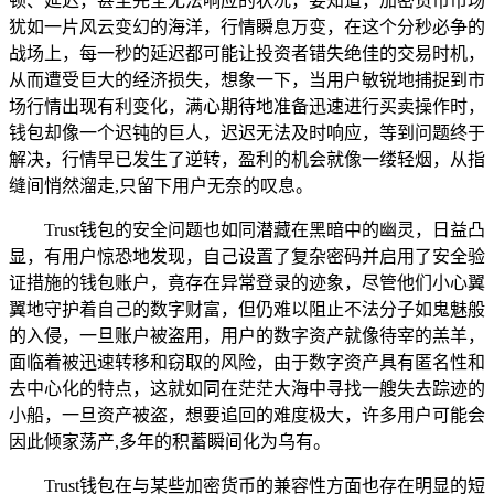
顿、延迟，甚至完全无法响应的状况，要知道，加密货币市场
犹如一片风云变幻的海洋，行情瞬息万变，在这个分秒必争的
战场上，每一秒的延迟都可能让投资者错失绝佳的交易时机，
从而遭受巨大的经济损失，想象一下，当用户敏锐地捕捉到市
场行情出现有利变化，满心期待地准备迅速进行买卖操作时，
钱包却像一个迟钝的巨人，迟迟无法及时响应，等到问题终于
解决，行情早已发生了逆转，盈利的机会就像一缕轻烟，从指
缝间悄然溜走,只留下用户无奈的叹息。
Trust钱包的安全问题也如同潜藏在黑暗中的幽灵，日益凸
显，有用户惊恐地发现，自己设置了复杂密码并启用了安全验
证措施的钱包账户，竟存在异常登录的迹象，尽管他们小心翼
翼地守护着自己的数字财富，但仍难以阻止不法分子如鬼魅般
的入侵，一旦账户被盗用，用户的数字资产就像待宰的羔羊，
面临着被迅速转移和窃取的风险，由于数字资产具有匿名性和
去中心化的特点，这就如同在茫茫大海中寻找一艘失去踪迹的
小船，一旦资产被盗，想要追回的难度极大，许多用户可能会
因此倾家荡产,多年的积蓄瞬间化为乌有。
Trust钱包在与某些加密货币的兼容性方面也存在明显的短