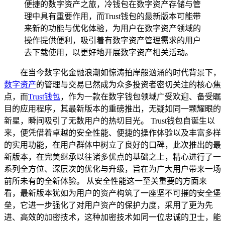
便捷的数字资产之旅，冷钱包在数字资产存储与管
理中具有重要作用，而Trust钱包的最新版本可能带
来新的功能与优化体验，为用户在数字资产领域的
操作提供便利，吸引着有数字资产管理需求的用户
去下载使用，以更好地开展数字资产相关活动。
在当今数字化金融浪潮如惊涛拍岸般汹涌的时代背景下，
数字资产
的管理与交易已然成为众多投资者密切关注的核心焦
点，而
Trust钱包
，作为一款在数字钱包领域广受欢迎、备受瞩
目的应用程序，其最新版本的重磅推出，无疑如同一颗耀眼的
新星，瞬间吸引了无数用户的热切目光。 Trust钱包自诞生以
来，便凭借着卓越的安全性能、便捷的操作体验以及丰富多样
的实用功能，在用户群体中树立了良好的口碑，此次推出的最
新版本，在完美继承以往诸多优点的基础之上，精心进行了一
系列全方位、深层次的优化与升级，旨在为广大用户带来一场
前所未有的全新体验。 从安全性能这一至关重要的方面来
看，最新版本犹如为用户的资产构筑了一座坚不可摧的安全堡
垒，它进一步强化了对用户资产的保护力度，采用了更为先
进、高效的加密技术，这种加密技术如同一位忠诚的卫士，能