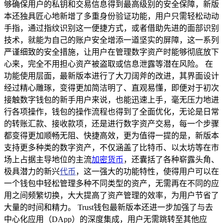
够确保用户的私钥和交易信息得到最高级别的安全保障，新版
本还独具匠心地新增了多重身份验证功能，用户只需轻松动动
手指，通过指纹识别这一便捷方式，或者借助先进的面部识别
技术，就能为自己的账户安全增添一道坚实的屏障，这一系列
严谨细致的安全措施，让用户在管理数字资产时能够彻底放下
心来，完全不用担心资产被盗取或信息泄露等潜在风险。 在
功能使用层面，最新版本进行了大刀阔斧的改进，其界面设计
经过精心雕琢，变得更加简洁明了、直观易懂，即便对于初次
接触数字钱包的新手用户来说，也能迅速上手，毫无压力地进
行各项操作，钱包的操作流程也得到了全面优化，无论是日常
的转账汇款、接收款项，还是进行数字资产交易，每一个步骤
都变得更加顺畅无阻、快捷高效，更为值得一提的是，新版本
支持更多种类的数字资产，不仅涵盖了比特币、以太坊等在市
场上占据主导地位的主流
加密货币
，还囊括了各种崭露头角、
极具潜力的新兴
代币
，这一强大的功能特性，使得用户可以在
一个钱包中轻松管理多种不同类型的资产，无需再在不同的应
用之间频繁切换，大大提高了资产管理的效率，为用户节省了
大量的时间和精力。 Trust钱包最新版本还进一步加强了与去
中心化应用（DApp）的深度集成，用户无需跳转至其他应