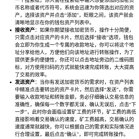
一个搜索框，你只需在搜索框中输入想要添加的加密货
币名称或者代币符号，系统会迅速为你筛选出对应的资
产，选择该资产并点击“添加”，眨眼之间，该资产就会
清晰地显示在你的钱包资产列表中。
接收资产
：如果你期望接收加密货币，操作十分简便，
只需点击对应资产的卡片，然后选择“接收”选项，钱包
会立即为你生成一个专属的收款地址，你可以将这个地
址分享给他人，方便他们向该地址进行转账操作，为了
提供更多的便捷性，你还可以点击地址旁边的二维码图
标，对方使用扫码的方式就能快速完成转账，大大提高
了交易的效率。
发送资产
：当你有发送加密货币的需求时，在资产列表
中精准点击要转出的资产卡片，然后选择“发送”，你需
要输入收款地址和转账金额，务必仔细确认交易信息的
准确性，确保每一个数字都无误，确认无误后，点击“下
一步”，此时你会面临设置矿工费的环节，矿工费的高低
直接影响着交易确认的速度，矿工费越高，交易确认的
速度通常就越快，你可以根据自己的需求和实际情况进
行合理设置，最后点击“确认”，即可完成转账操作。