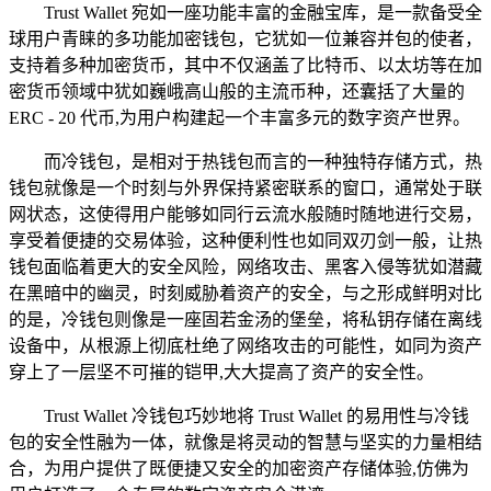
Trust Wallet 宛如一座功能丰富的金融宝库，是一款备受全
球用户青睐的多功能加密钱包，它犹如一位兼容并包的使者，
支持着多种加密货币，其中不仅涵盖了比特币、以太坊等在加
密货币领域中犹如巍峨高山般的主流币种，还囊括了大量的
ERC - 20 代币,为用户构建起一个丰富多元的数字资产世界。
而冷钱包，是相对于热钱包而言的一种独特存储方式，热
钱包就像是一个时刻与外界保持紧密联系的窗口，通常处于联
网状态，这使得用户能够如同行云流水般随时随地进行交易，
享受着便捷的交易体验，这种便利性也如同双刃剑一般，让热
钱包面临着更大的安全风险，网络攻击、黑客入侵等犹如潜藏
在黑暗中的幽灵，时刻威胁着资产的安全，与之形成鲜明对比
的是，冷钱包则像是一座固若金汤的堡垒，将私钥存储在离线
设备中，从根源上彻底杜绝了网络攻击的可能性，如同为资产
穿上了一层坚不可摧的铠甲,大大提高了资产的安全性。
Trust Wallet 冷钱包巧妙地将 Trust Wallet 的易用性与冷钱
包的安全性融为一体，就像是将灵动的智慧与坚实的力量相结
合，为用户提供了既便捷又安全的加密资产存储体验,仿佛为