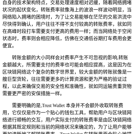
自身的技术架构特点，交易处理速度相对迟缓，随着网络拥堵
状况的起伏变化，转账费率就像海上的波浪一样波动明显，当
网络陷入拥堵的困境时，为了让交易能够在茫茫的交易洪流中
尽快得到确认，用户往往不得不支付较高的转账费率，就如同
在高峰时段打车需要支付更高的费用一样；而当网络处于空闲
状态时，费率则会相应降低，仿佛在交通低谷期打车费用会更
便宜。
转账金额的大小同样会对费率产生不可忽视的影响,转账
金额越大，所需要支付的费率也可能会相应提高，这是因为在
区块链网络这个复杂的数字世界里，较大金额的转账就像是一
艘巨型货轮，往往需要更多的计算资源和更为严格的验证过
程，以此来确保交易的安全性和准确性，就如同运输贵重货物
需要更严密的安保措施一样。
需要明确的是,Trust Wallet 本身并不会额外收取转账费
用，它仅仅是作为一个贴心的钱包工具，帮助用户与区块链网
络进行顺畅的交互，用户实际支付的转账费率是由区块链网络
根据其既定规则和当前的网络状况来确定的，为了让用户能够