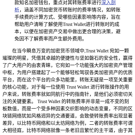
款知名加密钱包，重点对其转账费率进行
深入剖
析
，涵盖不同加密货币转账时的费率情况，如转账
手续费的计算方式、受哪些因素影响等内容，旨在
帮助用户清晰了解使用Trust Wallet进行转账时的成
本，以便在加密资产交易中做出更合理的决策，避
免因不了解费率而产生额外费用。
在当今瞬息万变的加密货币领域中,Trust Wallet 宛如一颗
璀璨的明星，凭借其卓越的便捷性与坚如磐石的安全性，赢得
了广大用户的由衷青睐，它宛如一个功能强大的加密资产管理
中枢，为用户搭建起了一个能够轻松驾驭各类加密资产的优质
平台，而在这个平台的众多功能里，转账无疑是一项至关重要
的核心功能，对于每一位使用 Trust Wallet 进行转账操作的用
户来说，转账费率就如同航行中的指南针，是他们必须密切关
注的关键要素。 Trust Wallet 的转账费率并非是一成不变的刻
板数值，而是一个受多种因素交织影响的动态变量，不同的区
块链网络犹如风格迥异的交通要道，会致使转账费率出现显著
差异，以比特币网络和以太坊网络为例，二者的转账费率可谓
大相径庭，比特币网络就像一条老旧且繁忙的主干道，由于其