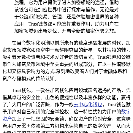
旅程，它为用户提供了进入加密领域的途径，借助
该钱包可在加密世界中进行探索与操作，无论是对
于公链币的交易、管理，还是体验加密世界的各种
应用，Trust钱包都可能发挥重要作用，助力用户在
加密领域迈出新步伐，开启全新的加密体验之旅。
在当今数字化浪潮以前所未有的速度迅猛发展的时代，加
密货币领域宛如夜空中一颗耀眼夺目的新星，以其独特的魅力
吸引着无数投资者和技术爱好者的热切目光，Trust钱包和公链
币作为加密货币领域中至关重要的组成部分，正以一种潜移默
化却又极具影响力的方式,深刻地改变着人们对于金融体系和
资产存储模式的传统认知。
Trust钱包，一款在加密钱包应用领域声名远扬的产品，凭
借其卓越的安全性、出色的便捷性以及丰富多样的功能，赢得
了广大用户的广泛青睐，作为一款
去中心化钱包
，Trust钱包赋
予用户对自己私钥的完全掌控权，这一特性犹如为用户的
数字
资产
加上了一把坚固的安全锁，确保资产的绝对安全，这意味
着用户无需再依赖第三方机构来保管自己的数字资产，从而大