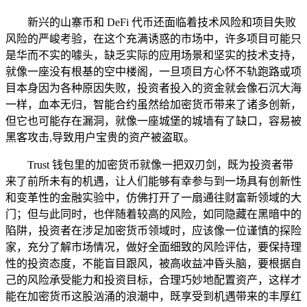
新兴的山寨币和 DeFi 代币还面临着技术风险和项目失败
风险的严峻考验，在这个充满诱惑的市场中，许多项目可能只
是华而不实的噱头，缺乏实际的应用场景和坚实的技术支持，
就像一座没有根基的空中楼阁，一旦项目方心怀不轨跑路或项
目本身因为各种原因失败，投资者投入的资金就会像石沉大海
一样，血本无归，智能合约虽然给加密货币带来了诸多创新，
但它也可能存在漏洞，就像一座城堡的城墙有了缺口，容易被
黑客攻击,导致用户宝贵的资产被盗取。
Trust 钱包里的加密货币就像一把双刃剑，既为投资者带
来了前所未有的机遇，让人们能够有幸参与到一场具有创新性
和变革性的金融实验中，仿佛打开了一扇通往财富新领域的大
门；但与此同时，也伴随着较高的风险，如同隐藏在黑暗中的
陷阱，投资者在涉足加密货币领域时，应该像一位谨慎的探险
家，充分了解市场情况，做好全面细致的风险评估，要保持理
性的投资态度，不能盲目跟风，被高收益冲昏头脑，要根据自
己的风险承受能力和投资目标，合理巧妙地配置资产，这样才
能在加密货币这股汹涌的浪潮中，既享受到机遇带来的丰厚红