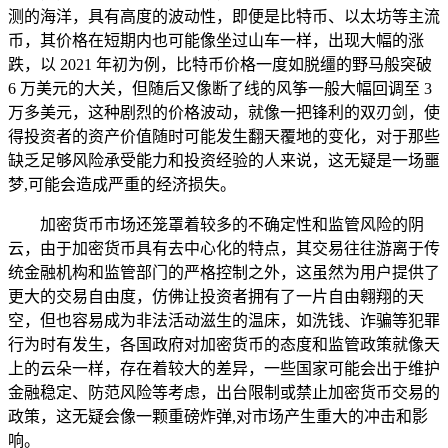
测的海洋，具有高度的波动性，即便是比特币、以太坊等主流
币，其价格在短期内也可能像坐过山车一样，出现大幅的涨
跌，以 2021 年初为例，比特币价格一度如脱缰的野马般突破
6 万美元的大关，但随后又像断了线的风筝一般大幅回调至 3
万多美元，这种剧烈的价格波动，就像一把锋利的双刃剑，使
得投资者的资产价值随时可能发生翻天覆地的变化，对于那些
缺乏足够风险承受能力和投资经验的人来说，这无疑是一场噩
梦,可能会造成严重的经济损失。
加密货币市场还笼罩着较多的不确定性和监管风险的阴
云，由于加密货币具有去中心化的特点，其交易往往游离于传
统金融机构和监管部门的严格控制之外，这虽然为用户提供了
更大的交易自由度，仿佛让投资者拥有了一片自由翱翔的天
空，但也容易成为非法活动滋生的温床，如洗钱、诈骗等犯罪
行为时有发生，各国政府对加密货币的态度和监管政策就像天
上的云朵一样，存在着较大的差异，一些国家可能会出于维护
金融稳定、防范风险等考虑，出台限制或禁止加密货币交易的
政策，这无疑会像一颗重磅炸弹,对市场产生重大的冲击和影
响。