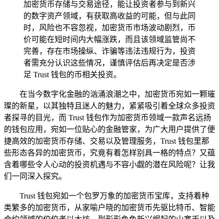
加密货币存储与交易途径，能让投资者参与到新兴
的数字资产领域，有获取高收益的可能，但与此同
时，风险也不容忽视，加密货币市场波动剧烈，币
价可能在短时间内大幅涨跌，而且该领域监管尚不
完善，存在市场操纵、诈骗等违法违规行为，投资
者需充分认识这些情况，谨慎评估后再决定是否涉
足 Trust 钱包的币相关投资。
在当今数字化金融的汹涌浪潮之中，加密货币宛如一颗璀
璨的新星，以其独特且迷人的魅力，紧紧吸引着全球众多投资
者探寻的目光，而 Trust 钱包作为加密货币领域一款声名远扬
的钱包应用，宛如一位贴心的金融管家，为广大用户提供了便
捷高效的加密货币存储、交易以及管理服务，Trust 钱包里那
些形态各异的加密货币，究竟有着怎样别具一格的特点？又蕴
含着哪些令人心动的投资机遇与不容小觑的潜在风险呢？让我
们一同深入探究。
Trust 钱包宛如一个包罗万象的加密货币宝库，支持着种
类繁多的加密货币，从家喻户晓的加密货币先驱比特币、智能