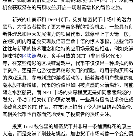
项目，如刺激的借贷游戏、充满挑战的流动性挖矿等，从而有
机会获取潜在的高额收益,开启一场财富增长的冒险之旅。
新兴的山寨币和 DeFi 代币，宛如加密货币市场中的潜力
黑马，为投资者提供了更为丰富多样的投资机会，一些具有创
新性理念和巨大发展潜力的项目代币，就像坐上了火箭一般，
在短时间内可能会实现数倍甚至数十倍的惊人涨幅，这些代币
往往与新颖的技术理念和独特的应用场景紧密相连，例如充满
趣味性的
区块链
游戏、炙手可热的 NFT（非同质化代币）
等，在某些精彩的区块链游戏中，代币不仅仅是一种虚拟的数
字资产，更是开启游戏世界精彩大门的钥匙，可用于购买稀有
的游戏道具、参与刺激的游戏活动等，随着游戏用户数量的如
潮水般不断增加，代币的价值也如同被点燃的火箭燃料，可能
随之水涨船高，而 NFT 市场的火爆程度更是如同熊熊燃烧的
烈火，带动了相关代币的蓬勃发展，一些具有极高艺术价值或
收藏意义的 NFT 作品，在市场上拍出了令人瞠目结舌的高价,
其相关代币也自然而然地受到了投资者的热切关注。
投资 Trust 钱包里的加密货币并非是一条铺满鲜花的康庄
大道，而是充满了荆棘与挑战，加密货币市场就像一个变幻莫