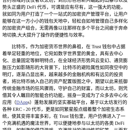
合约领域的佼佼者以太坊，到形形色色新兴崛起的山寨币以及
势头正盛的 DeFi 代币，可谓是应有尽有，这一强大的功能，
就如同为用户打造了一个一站式的加密资产管理平台，让用户
能够在这一方小小的钱包天地中，轻松自如地管理自己多样化
的加密资产组合，无需再像以往那样在多个平台之间疲于奔命
地切换,大大提升了操作的便捷性与效率。
比特币，作为加密货币世界的鼻祖，在 Trust 钱包中占据
着举足轻重的地位，它宛如数字世界里的黄金，具有去中心
化、总量固定等鲜明特点，在全球经济形势风云变幻、通货膨
胀压力如影随形的大背景下，比特币的避险属性如同夜空中的
明灯，逐渐凸显出来，越来越多的金融机构和有远见的投资
者，将比特币纳入自己的资产配置版图之中，期望以此来抵御
传统金融市场的狂风骤雨，守护自己的财富，而以太坊，则凭
借其令人瞩目的智能合约功能，摇身一变成为了众多去中心化
应用（
DApp
s）蓬勃发展的坚实基础平台，基于以太坊发行的
各种 ERC - 20 代币，更是如同繁星般点缀着整个加密生态系
统，使其变得丰富多彩，在 Trust 钱包里，用户仿佛进入了一
个充满机遇的魔法世界，可以便捷地参与以太坊的各类 DeFi