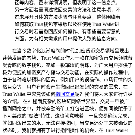
径等内容，虽未详细说明，但表明了这一信息点，
另一方面着重阐述撤回交易的方法和注意事项，不
过未展开具体的方法步骤与注意要点，整体围绕着
如何获取Trust钱包苹果版以及在使用Trust Wallet进
行交易时若需撤回应如何操作、有哪些需要留意的
方面，为有相关需求的用户提供大致的信息方向。
在当今数字化浪潮席卷的时代,加密货币交易领域呈现出
蓬勃发展的态势，Trust Wallet 作为一款在加密货币交易领域备
受青睐的数字钱包，宛如一颗璀璨的明珠，为广大用户提供了
极为便捷的加密资产存储与交易功能，在实际的操作过程中，
由于各种难以预料的因素，例如用户的误操作、市场行情的突
然巨变等，用户有时会产生撤回已经发起的交易的需求，在
Trust Wallet 中究竟该如何
撤回交易
呢？我们将为大家进行详尽
的介绍。 在神秘而复杂的区块链网络世界里，交易一旦被广
播到网络之中，并被辛勤的矿工打包进区块，便如同被赋予了
不可篡改的“魔法”特性，这也就意味着，一旦交易确认完成，
就如同泼出去的水，无法直接撤回，当交易还处于未被确认的
状态时，我们就拥有了进行撤回操作的机会，在 Trust Wallet