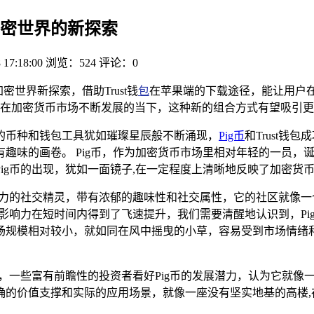
包，加密世界的新探索
 17:18:00
浏览：524
评论：0
密世界新探索，借助Trust钱
包
在苹果端的下载途径，能让用户在加
在加密货币市场不断发展的当下，这种新的组合方式有望吸引更
的币种和钱包工具犹如璀璨星辰般不断涌现，
Pig币
和Trust
趣味的画卷。 Pig币，作为加密货币市场里相对年轻的一员，
ig币的出现，犹如一面镜子,在一定程度上清晰地反映了加密货
活力的社交精灵，带有浓郁的趣味性和社交属性，它的社区就像
的影响力在短时间内得到了飞速提升，我们需要清醒地认识到，P
场规模相对较小，就如同在风中摇曳的小草，容易受到市场情绪和
度，一些富有前瞻性的投资者看好Pig币的发展潜力，认为它就
确的价值支撑和实际的应用场景，就像一座没有坚实地基的高楼,