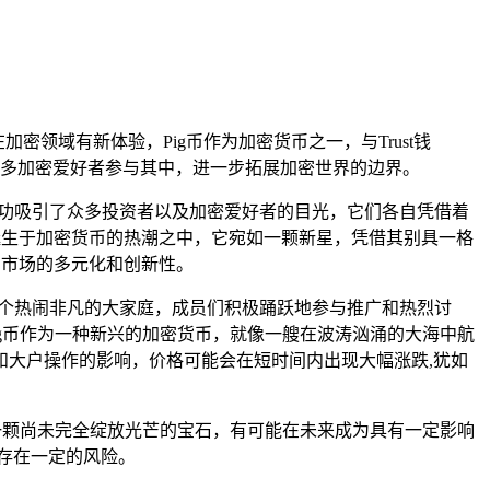
密领域有新体验，Pig币作为加密货币之一，与Trust钱
多加密爱好者参与其中，进一步拓展加密世界的边界。
钱包成功吸引了众多投资者以及加密爱好者的目光，它们各自凭借着
诞生于加密货币的热潮之中，它宛如一颗新星，凭借其别具一格
币市场的多元化和创新性。
一个热闹非凡的大家庭，成员们积极踊跃地参与推广和热烈讨
ig币作为一种新兴的加密货币，就像一艘在波涛汹涌的大海中航
大户操作的影响，价格可能会在短时间内出现大幅涨跌,犹如
像一颗尚未完全绽放光芒的宝石，有可能在未来成为具有一定影响
存在一定的风险。