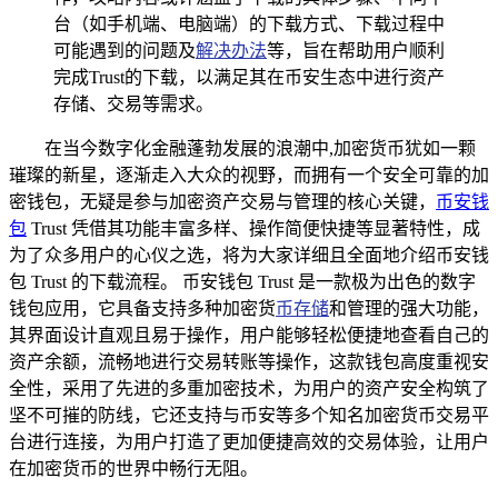
台（如手机端、电脑端）的下载方式、下载过程中
可能遇到的问题及
解决办法
等，旨在帮助用户顺利
完成Trust的下载，以满足其在币安生态中进行资产
存储、交易等需求。
在当今数字化金融蓬勃发展的浪潮中,加密货币犹如一颗
璀璨的新星，逐渐走入大众的视野，而拥有一个安全可靠的加
密钱包，无疑是参与加密资产交易与管理的核心关键，
币安钱
包
Trust 凭借其功能丰富多样、操作简便快捷等显著特性，成
为了众多用户的心仪之选，将为大家详细且全面地介绍币安钱
包 Trust 的下载流程。 币安钱包 Trust 是一款极为出色的数字
钱包应用，它具备支持多种加密货
币存储
和管理的强大功能，
其界面设计直观且易于操作，用户能够轻松便捷地查看自己的
资产余额，流畅地进行交易转账等操作，这款钱包高度重视安
全性，采用了先进的多重加密技术，为用户的资产安全构筑了
坚不可摧的防线，它还支持与币安等多个知名加密货币交易平
台进行连接，为用户打造了更加便捷高效的交易体验，让用户
在加密货币的世界中畅行无阻。