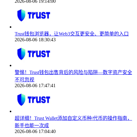
2026-08-06 19:14:00
Trust钱包浏览器，让Web3交互更安全、更简单的入口
2026-08-06 18:30:43
警惕！Trust钱包出售背后的风险与陷阱—数字资产安全
不可忽视
2026-08-06 17:47:41
超详细！Trust Wallet添加自定义币种/代币的操作指南，
新手也能一次成
2026-08-06 17:04:40