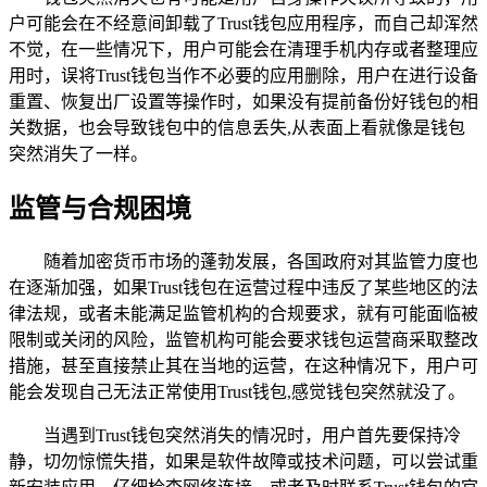
户可能会在不经意间卸载了Trust钱包应用程序，而自己却浑然
不觉，在一些情况下，用户可能会在清理手机内存或者整理应
用时，误将Trust钱包当作不必要的应用删除，用户在进行设备
重置、恢复出厂设置等操作时，如果没有提前备份好钱包的相
关数据，也会导致钱包中的信息丢失,从表面上看就像是钱包
突然消失了一样。
监管与合规困境
随着加密货币市场的蓬勃发展，各国政府对其监管力度也
在逐渐加强，如果Trust钱包在运营过程中违反了某些地区的法
律法规，或者未能满足监管机构的合规要求，就有可能面临被
限制或关闭的风险，监管机构可能会要求钱包运营商采取整改
措施，甚至直接禁止其在当地的运营，在这种情况下，用户可
能会发现自己无法正常使用Trust钱包,感觉钱包突然就没了。
当遇到Trust钱包突然消失的情况时，用户首先要保持冷
静，切勿惊慌失措，如果是软件故障或技术问题，可以尝试重