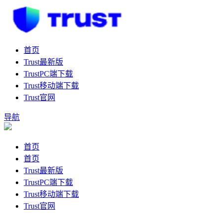
首页
Trust最新版
TrustPC端下载
Trust移动端下载
Trust官网
导航
首页
首页
Trust最新版
TrustPC端下载
Trust移动端下载
Trust官网