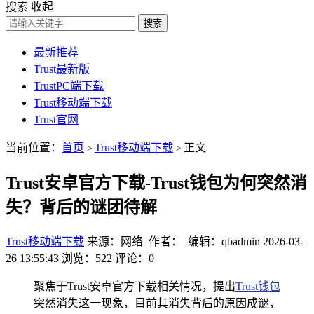
搜索
收起
搜索
最新推荐
Trust最新版
TrustPC端下载
Trust移动端下载
Trust官网
当前位置：
首页
Trust移动端下载
正文
>
>
Trust安卓官方下载-Trust钱包为何突然消
失？背后的谜团待解
Trust移动端下载
来源：网络 作者： 编辑：qbadmin
2026-03-
26 13:55:43
浏览：522
评论：0
聚焦于Trust安卓官方下载相关情况，提出
Trust钱包
突然消失这一现象，目前其消失背后的原因成谜，