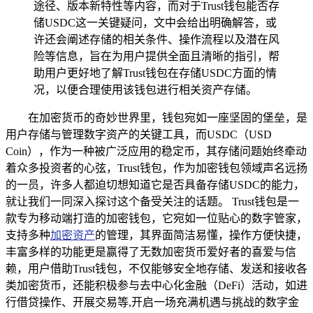
途径、版本新特性等内容，而对于Trust钱包能否存
储USDC这一关键疑问，文中会给出明确解答，或
许还会阐述存储的相关条件、操作流程以及潜在风
险等信息，旨在为用户提供全面且清晰的指引，帮
助用户更好地了解Trust钱包在存储USDC方面的情
况，以便合理使用该钱包进行相关资产存储。
在加密货币的奇妙世界里，钱包宛如一座坚固的堡垒，是
用户存储与管理数字资产的关键工具，而USDC（USD
Coin），作为一种被广泛应用的稳定币，其存储问题始终牵动
着众多投资者的心弦，Trust钱包，作为加密钱包领域声名远扬
的一员，许多人都迫切想知道它是否具备存储USDC的能力，
就让我们一同深入探讨这个备受关注的话题。 Trust钱包是一
款专为移动端打造的加密钱包，它宛如一位贴心的数字管家，
支持多种
加密资产
的管理，其界面简洁易懂，操作方便快捷，
丰富多样的功能更是赢得了无数加密货币爱好者的喜爱与信
赖，用户借助Trust钱包，不仅能够安全地存储、发送和接收各
类加密货币，还能积极参与去中心化金融（DeFi）活动，如进
行借贷操作、开展交易等,开启一场充满机遇与挑战的数字金