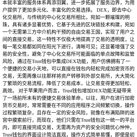
本就丰富的服务体系再添羽翼，进一步拓展了服务边界，为用
户提供了更加多元化、丰富化的交易选择。 DEX，即去中心
化交易所，与传统的中心化交易所相比，宛如一颗璀璨的明
珠，具有诸多显著优势，它基于先进的区块链技术构建，宛如
一个无需第三方中介机构干预的自由交易王国，实现了用户之
间的直接交易，这一特性不仅极大地提高了交易的透明度，让
每一笔交易都如同在阳光下进行，清晰可见；还显著增强了交
易的安全性，避免了中心化交易所可能面临的单点故障和监管
风险，通过在Trust钱包中集成DEX功能，用户仿佛拥有了一
个便捷的交易小天地，可以直接在钱包内轻松完成加密货币的
交易，无需再像以往那样将资产转移到外部交易所，大大简化
了繁琐的交易流程，降低了交易成本，让交易变得更加轻松、
高效。 对于苹果用户而言，Trust钱包增加DEX功能无疑带来
了一场前所未有的便捷交易体验革命，以往，用户在进行加密
货币交易时，常常需要在不同的应用程序之间频繁切换，操作
过程繁琐复杂，且存在一定的安全风险，就像在布满陷阱的迷
宫中摸索前行，而现在，他们只需在Trust钱包这一统一的平台
内，即可直接完成交易，无需再为资产的安全问题忧心忡忡，
Trust钱包的界面设计简洁直观，操作方式简单易懂，即使是初