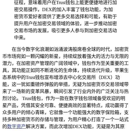
征程，意味着用户在Trust钱包上能更便捷地进行加
密交易操作，DEX的加入丰富了钱包功能，为加
密货币爱好者提供了更多交易选择和可能，有助于
提升用户在加密交易领域的体验，进一步推动加密
交易市场的发展，吸引更多人参与到加密交易活动
中来。
在当今数字化浪潮如汹涌波涛般席卷全球的时代，加密货
币市场宛如一颗闪耀的新星，持续绽放着强大的活力与无限的
潜力，在加密资产管理的广阔领域中，钱包作为至关重要的工
具，其功能正如同不断进化的生命体，持续迭代升级，苹果生
态系统中的Trust钱包宣布增添去中心化交易所（DEX）功
能，这一犹如重磅炸弹般的举措，无疑为加密货币交易领域带
来了一场新的变革风暴，瞬间引发了行业内外的广泛关注与热
烈讨论。 Trust钱包，作为一款在数字钱包领域备受欢迎的明
星产品，凭借其安全可靠、便捷高效的显著特点，成功赢得了
众多用户的倾心青睐，它就像一个功能强大的数字保险箱，支
持多种加密货币的存储与管理，为用户精心打造了一个一站式
的
数字资产
解决方案，而此次增加DEX功能，无疑是为其原