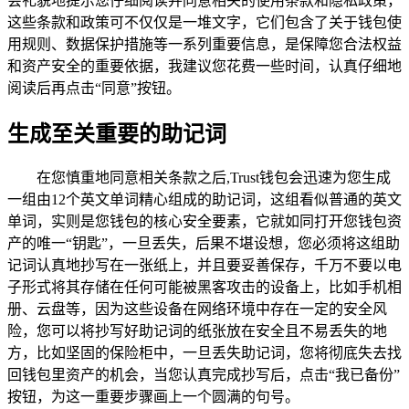
会礼貌地提示您仔细阅读并同意相关的使用条款和隐私政策，
这些条款和政策可不仅仅是一堆文字，它们包含了关于钱包使
用规则、数据保护措施等一系列重要信息，是保障您合法权益
和资产安全的重要依据，我建议您花费一些时间，认真仔细地
阅读后再点击“同意”按钮。
生成至关重要的助记词
在您慎重地同意相关条款之后,Trust钱包会迅速为您生成
一组由12个英文单词精心组成的助记词，这组看似普通的英文
单词，实则是您钱包的核心安全要素，它就如同打开您钱包资
产的唯一“钥匙”，一旦丢失，后果不堪设想，您必须将这组助
记词认真地抄写在一张纸上，并且要妥善保存，千万不要以电
子形式将其存储在任何可能被黑客攻击的设备上，比如手机相
册、云盘等，因为这些设备在网络环境中存在一定的安全风
险，您可以将抄写好助记词的纸张放在安全且不易丢失的地
方，比如坚固的保险柜中，一旦丢失助记词，您将彻底失去找
回钱包里资产的机会，当您认真完成抄写后，点击“我已备份”
按钮，为这一重要步骤画上一个圆满的句号。