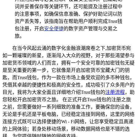
词并妥善保存等关键环节，还可能提及注册过程中
的注意事项，如确保信息准确、保护好助记词以防
资产丢失等，该指南旨在帮助用户顺利完成Trust钱
包注册，开启
安全便捷
的数字资产管理与交易之
旅。
在当今风起云涌的数字化金融浪潮席卷之下,加密货币宛
如一颗璀璨的新星，逐渐闯入大众的视野，对于那些渴望参与
加密货币领域的人们而言，拥有一个安全可靠的加密钱包无疑
是至关重要的第一步，它就像是开启加密货币宝藏大门的钥
匙，而Trust钱包，作为一款在市场上备受欢迎的多币种钱包，
凭借其卓越的便捷性和极高的安全性，成功吸引了众多用户的
目光，我将为大家全面且详细地介绍Trust钱包的
注册流程
，助
您轻松开启加密货币之旅。 在正式开启Trust钱包的注册之旅
之前，您需要做好一系列细致的准备工作，要确保您的设备，
无论是手机还是平板电脑，已经稳定连接到网络，这里的网络
连接方式既可以选择便捷的Wi - Fi网络，让您享受稳定且高速
的上网体验；若身处移动场景，移动数据网络也是不错的选
择，为您提供随时随地的网络支持。