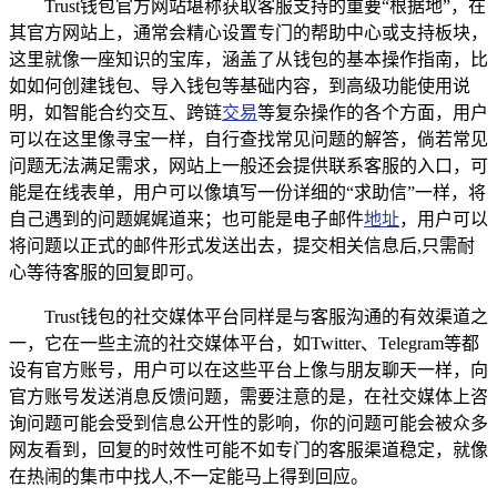
Trust钱包官方网站堪称获取客服支持的重要“根据地”，在
其官方网站上，通常会精心设置专门的帮助中心或支持板块，
这里就像一座知识的宝库，涵盖了从钱包的基本操作指南，比
如如何创建钱包、导入钱包等基础内容，到高级功能使用说
明，如智能合约交互、跨链
交易
等复杂操作的各个方面，用户
可以在这里像寻宝一样，自行查找常见问题的解答，倘若常见
问题无法满足需求，网站上一般还会提供联系客服的入口，可
能是在线表单，用户可以像填写一份详细的“求助信”一样，将
自己遇到的问题娓娓道来；也可能是电子邮件
地址
，用户可以
将问题以正式的邮件形式发送出去，提交相关信息后,只需耐
心等待客服的回复即可。
Trust钱包的社交媒体平台同样是与客服沟通的有效渠道之
一，它在一些主流的社交媒体平台，如Twitter、Telegram等都
设有官方账号，用户可以在这些平台上像与朋友聊天一样，向
官方账号发送消息反馈问题，需要注意的是，在社交媒体上咨
询问题可能会受到信息公开性的影响，你的问题可能会被众多
网友看到，回复的时效性可能不如专门的客服渠道稳定，就像
在热闹的集市中找人,不一定能马上得到回应。