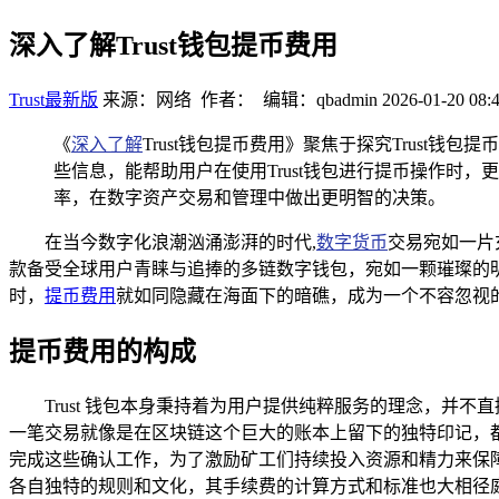
深入了解Trust钱包提币费用
Trust最新版
来源：网络 作者： 编辑：qbadmin
2026-01-20 08:
《
深入了解
Trust钱包提币费用》聚焦于探究Trus
些信息，能帮助用户在使用Trust钱包进行提币操作
率，在数字资产交易和管理中做出更明智的决策。
在当今数字化浪潮汹涌澎湃的时代,
数字货币
交易宛如一片
款备受全球用户青睐与追捧的多链数字钱包，宛如一颗璀璨的明星
时，
提币费用
就如同隐藏在海面下的暗礁，成为一个不容忽视
提币费用的构成
Trust 钱包本身秉持着为用户提供纯粹服务的理念，
一笔交易就像是在区块链这个巨大的账本上留下的独特印记，
完成这些确认工作，为了激励矿工们持续投入资源和精力来保
各自独特的规则和文化，其手续费的计算方式和标准也大相径