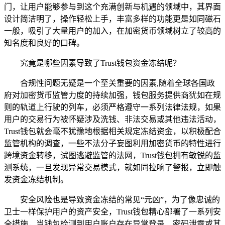
门，让用户能够参与到这个充满创新与机遇的领域中，其界面
设计简洁明了，操作轻松上手，丰富多样的功能更是如同磁石
一般，吸引了大量用户的加入，在加密货币领域树立了较高的
知名度和良好的口碑。
究竟是哪些因素导致了Trust钱包资金冻结呢？
合规性问题无疑是一个至关重要的因素,随着全球各国政
府对加密货币监管力度的持续加强，钱包服务提供商犹如在规
则的轨道上行驶的列车，必须严格遵守一系列法律法规，如果
用户的交易行为被怀疑涉及洗钱、非法交易或其他违法活动，
Trust钱包就会毫不犹豫地根据相关规定冻结资金，以积极配合
监管机构的调查，一些不法分子妄图利用加密货币的特性进行
跨境资金转移，试图逃避监管的法网，Trust钱包拥有敏锐的监
测系统，一旦发现异常交易模式，就如同拉响了警报，立即触
发资金冻结机制。
安全风险也是导致资金冻结的常见“元凶”，为了像忠诚的
卫士一样保护用户的资产安全，Trust钱包精心部署了一系列安
全措施，当钱包检测到用户账户存在异常登录、密码泄露或其