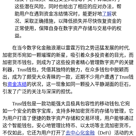
这些潜在风险，同时也给出了相应的应对办法，帮
助用户在遇到资金冻结情况时，能更好地
了解
状
况、采取正确措施，以降低损失并尽快恢复资金的
正常使用，保障自身在数字资产存储与交易中的权
益。
在当今数字化金融浪潮以雷霆万钧之势迅猛发展的时代,
加密货币宛如一颗璀璨的新星，吸引着众多投资者的目光，而
加密货币钱包，则成为了这些投资者精心管理数字资产的关键
利器，Trust钱包，凭借其独特的魅力，在众多钱包中脱颖而
出，成为了颇受大众青睐的一款，近期不少用户遭遇了Trust钱
包
资金冻结
的状况，这一现象如同一颗投入平静湖面的巨石，
引发了广泛的关注与深深的担忧。
Trust钱包是一款功能强大且极具包容性的移动钱包,它宛
如一个安全的数字宝库，支持多种加密货币的存储与管理，它
为用户打造了便捷的数字资产存储和交易环境，用户能够通过
这个智能钱包，安心地管理比特币、以太坊等主流加密货币，
不仅如此，它还为用户打开了
去中心化金融
（DeFi）活动的大