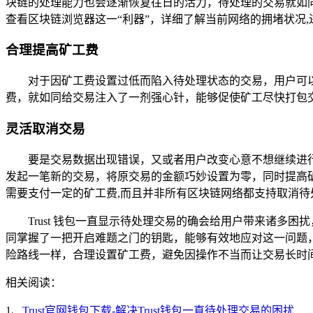
块链的处理能力也会逐渐恢复往日的活力，待处理的交易就如
查看区块链浏览器这一“利器”，详细了解当前网络的拥堵状况
合理提高矿工费
对于因矿工费设置过低而陷入待处理状态的交易，用户可以尝
费，就如同给交易注入了一剂强心针，能够促使矿工尽快打包
灵活取消交易
要是交易数据出现错误，又或者用户改变心意不想继续进行
发起一笔新的交易，将原交易的金额巧妙设置为零，同时提高
需要支付一定的矿工费,而且并非所有区块链网络都支持取消待
Trust 钱包一直显示待处理交易的确会给用户带来诸
同掌握了一把开启难题之门的钥匙，能够有效地应对这一问题
险路线一样，合理设置矿工费，避免因操作不当而让交易长时
相关阅读：
1、
Trust官网钱包下载-解决Trust钱包一直待处理交易的困扰