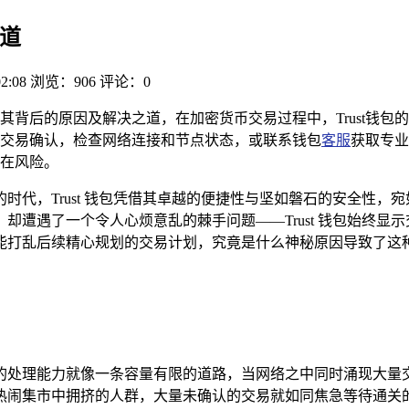
之道
02:08
浏览：906
评论：0
其背后的原因及解决之道，在加密货币交易过程中，Trust钱
交易确认，检查网络连接和节点状态，或联系钱包
客服
获取专业
潜在风险。
时代，Trust 钱包凭借其卓越的便捷性与坚如磐石的安全性，
却遭遇了一个令人心烦意乱的棘手问题——Trust 钱包始终显
能打乱后续精心规划的交易计划，究竟是什么神秘原因导致了这种
的处理能力就像一条容量有限的道路，当网络之中同时涌现大量
闹集市中拥挤的人群，大量未确认的交易就如同焦急等待通关的旅客